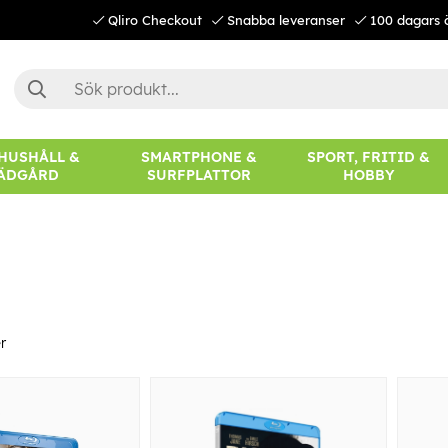
Qliro Checkout
Snabba leveranser
100 dagars 
 HUSHÅLL &
SMARTPHONE &
SPORT, FRITID &
ÄDGÅRD
SURFPLATTOR
HOBBY
r