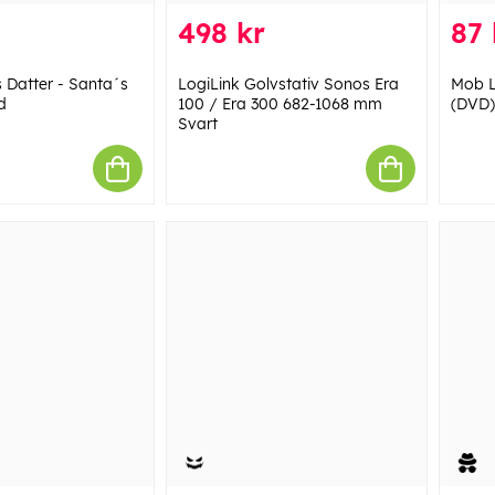
498 kr
87 
Datter - Santa´s
LogiLink Golvstativ Sonos Era
Mob L
d
100 / Era 300 682-1068 mm
(DVD)
Svart