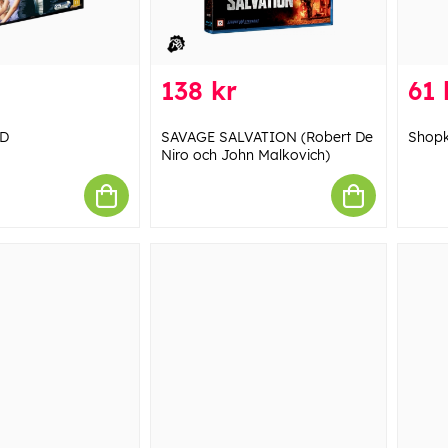
138 kr
61 
VD
SAVAGE SALVATION (Robert De
Shopk
Niro och John Malkovich)