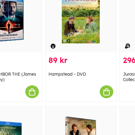
89 kr
296
BOR THE (James
Hampstead - DVD
Juras
ay)
Colle