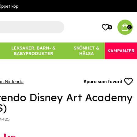
öppet köp
0
0
LEKSAKER, BARN- &
SKÖNHET &
KAMPANJER
BABYPRODUKTER
HÄLSA
ån Nintendo
Spara som favorit
tendo Disney Art Academy
S)
4425