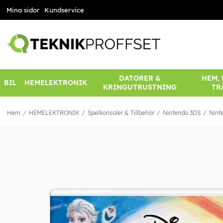
Mina sidor
Kundservice
DATORER &
HEM,
BIL
HEMELEKTRONIK
KRINGUTRUSTNING
TR
Hem
HEMELEKTRONIK
Spelkonsoler & Tillbehör
Nintendo 3DS
Nint