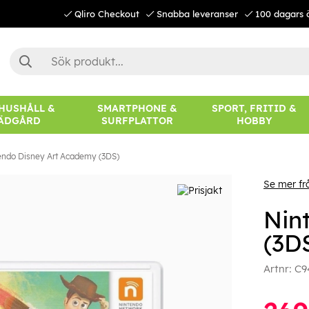
Qliro Checkout
Snabba leveranser
100 dagars 
 HUSHÅLL &
SMARTPHONE &
SPORT, FRITID &
ÄDGÅRD
SURFPLATTOR
HOBBY
endo Disney Art Academy (3DS)
Se mer fr
Nin
(3D
Artnr:
C9