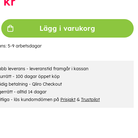
kr
Lägg i varukorg
ans:
5-9 arbetsdagar
bb leverans - leveranstid framgår i kassan
urrätt - 100 dagar öppet köp
dig betalning - Qliro Checkout
errätt - alltid 14 dagar
itliga - läs kundomdömen på
Prisjakt
&
Trustpilot