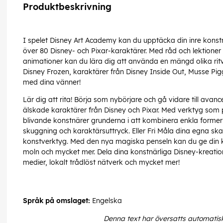
Produktbeskrivning
I spelet Disney Art Academy kan du upptäcka din inre konstn
över 80 Disney- och Pixar-karaktärer. Med råd och lektioner
animationer kan du lära dig att använda en mängd olika ritv
Disney Frozen, karaktärer från Disney Inside Out, Musse Pi
med dina vänner!
Lär dig att rita! Börja som nybörjare och gå vidare till avanc
älskade karaktärer från Disney och Pixar. Med verktyg som p
blivande konstnärer grunderna i att kombinera enkla former 
skuggning och karaktärsuttryck. Eller Fri Måla dina egna skap
konstverktyg. Med den nya magiska penseln kan du ge din kons
moln och mycket mer. Dela dina konstnärliga Disney-kreatio
medier, lokalt trådlöst nätverk och mycket mer!
Språk på omslaget:
Engelska
Denna text har översatts automatis