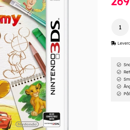
269
Lever
Sna
Ret
Smi
Ång
Pål