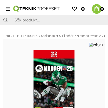
0
0
Hem
HEMELEKTRONIK
Spelkonsoler & Tillbehör
Nintendo Switch 2
Sp