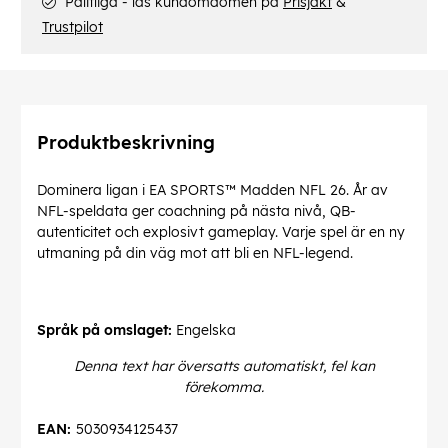
Pålitliga - läs kundomdömen på
Prisjakt
&
Trustpilot
Produktbeskrivning
Dominera ligan i EA SPORTS™ Madden NFL 26. År av
NFL-speldata ger coachning på nästa nivå, QB-
autenticitet och explosivt gameplay. Varje spel är en ny
utmaning på din väg mot att bli en NFL-legend.
Språk på omslaget:
Engelska
Denna text har översatts automatiskt, fel kan
förekomma.
EAN:
5030934125437