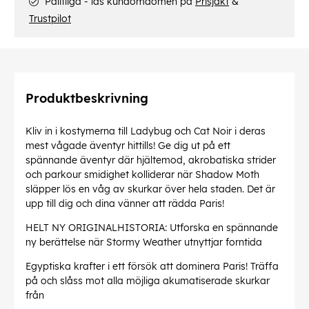
Pålitliga - läs kundomdömen på
Prisjakt
&
Trustpilot
Produktbeskrivning
Kliv in i kostymerna till Ladybug och Cat Noir i deras
mest vågade äventyr hittills! Ge dig ut på ett
spännande äventyr där hjältemod, akrobatiska strider
och parkour smidighet kolliderar när Shadow Moth
släpper lös en våg av skurkar över hela staden. Det är
upp till dig och dina vänner att rädda Paris!
HELT NY ORIGINALHISTORIA: Utforska en spännande
ny berättelse när Stormy Weather utnyttjar forntida
Egyptiska krafter i ett försök att dominera Paris! Träffa
på och slåss mot alla möjliga akumatiserade skurkar
från