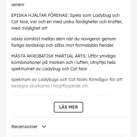
serien!
EPISKA HJÄLTAR FÖRENAS: Spela som Ladybug och
Cat Noir, var och en med unika färdigheter och krafter,
med möjlighet att
växla sömlöst mellan dem när du navigerar genom
farliga landskap och slåss mot formidabla fiender.
MÄSTA AKROBATISK MARTIAL ARTS: Utför smidiga
kombinationer på marken och i luften, utnyttja hela
spektrumet av Ladybug och Cat Noir
spektrum av Ladybugs och Cat Noirs förmågor för att
besegra skurkarna i högtflygande stil.
FRIENDSHIPENS KRAFT: Anropa dina medhjältar som
Rena Rouge, Carapace och andra under
LÄS MER
strider. Vänd på steken med samordnade attacker som
visar styrkan i lagarbete mot Shadow Moths
Recensioner
obevekliga planer.