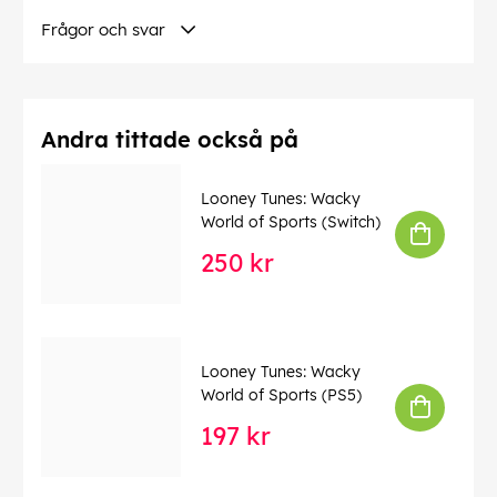
IKONISKA VILLAINER: Ställ dig mot välkända
Frågor och svar
karaktärer från serien, som alla bjuder på unika
utmaningar. Från
Bubbler och Lady Wi-Fi till Truth och Sole Crusher, du
måste anpassa din taktik för att motverka deras
Andra tittade också på
krafter och vara framgångsrik i din strävan att rädda
Paris
Looney Tunes: Wacky
lyckas i din strävan att rädda Paris.
World of Sports (Switch)
PARKOUR-AKROBATIK: Använd fantastiska
250 kr
parkourrörelser som att svänga, glida på räcken och
hoppa från väggar för att
navigera i det parisiska landskapet med fantastisk
finess. Blanda rörelser sömlöst för att avslöja dolda
Looney Tunes: Wacky
hemligheter och
World of Sports (PS5)
och utmanövrera fiender i hela staden.
197 kr
UPPGRADERA OCH ANPASSA: Förbättra dina hjältars
förmågor genom att tjäna erfarenhetsboostar för att