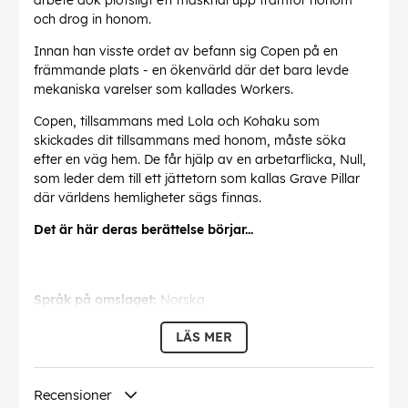
arbete dök plötsligt ett maskhål upp framför honom
och drog in honom.
Innan han visste ordet av befann sig Copen på en
främmande plats - en ökenvärld där det bara levde
mekaniska varelser som kallades Workers.
Copen, tillsammans med Lola och Kohaku som
skickades dit tillsammans med honom, måste söka
efter en väg hem. De får hjälp av en arbetarflicka, Null,
som leder dem till ett jättetorn som kallas Grave Pillar
där världens hemligheter sägs finnas.
Det är här deras berättelse börjar...
Språk på omslaget:
Norska
Denna text har översatts automatiskt, fel kan
LÄS MER
förekomma.
EAN:
0819976028822
Recensioner