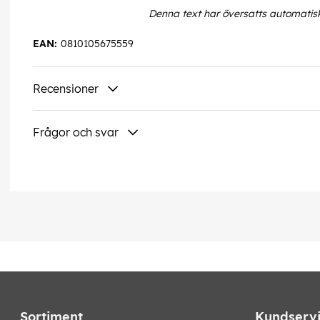
Denna text har översatts automatis
EAN:
0810105675559
Recensioner
Frågor och svar
Sortiment
Kundserv