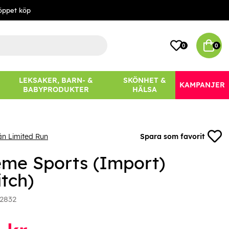
öppet köp
0
0
LEKSAKER, BARN- &
SKÖNHET &
KAMPANJER
BABYPRODUKTER
HÄLSA
ån Limited Run
Spara som favorit
eme Sports (Import)
tch)
2832