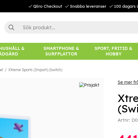
Qliro Checkout
Snabba leveranser
100 dagars 
 HUSHÅLL &
SMARTPHONE &
SPORT, FRITID &
ÄDGÅRD
SURFPLATTOR
HOBBY
el
Xtreme Sports (Import) (Switch)
Se mer fr
Xtr
(Swi
Artnr:
D0