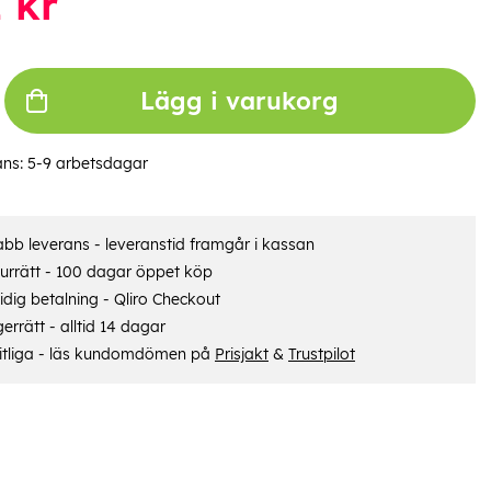
1
kr
Lägg i varukorg
ans:
5-9 arbetsdagar
bb leverans - leveranstid framgår i kassan
urrätt - 100 dagar öppet köp
dig betalning - Qliro Checkout
errätt - alltid 14 dagar
itliga - läs kundomdömen på
Prisjakt
&
Trustpilot