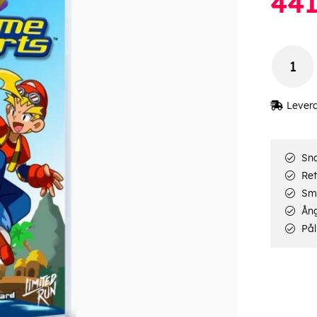
44
Lever
Sna
Ret
Smi
Ång
Pål