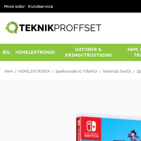
Mina sidor
Kundservice
DATORER &
HEM,
BIL
HEMELEKTRONIK
KRINGUTRUSTNING
TR
Hem
HEMELEKTRONIK
Spelkonsoler & Tillbehör
Nintendo Switch
Sp