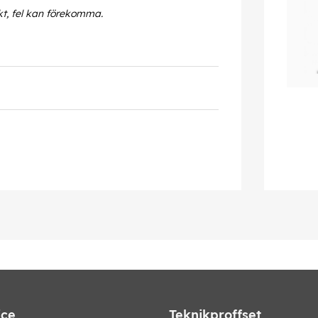
kt, fel kan förekomma.
ice
Teknikproffset