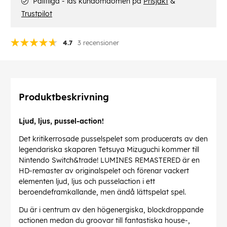
Pålitliga - läs kundomdömen på
Prisjakt
&
Trustpilot
4.7
3 recensioner
Produktbeskrivning
Ljud, ljus, pussel-action!
Det kritikerrosade pusselspelet som producerats av den
legendariska skaparen Tetsuya Mizuguchi kommer till
Nintendo Switch&trade! LUMINES REMASTERED är en
HD-remaster av originalspelet och förenar vackert
elementen ljud, ljus och pusselaction i ett
beroendeframkallande, men ändå lättspelat spel.
Du är i centrum av den högenergiska, blockdroppande
actionen medan du groovar till fantastiska house-,