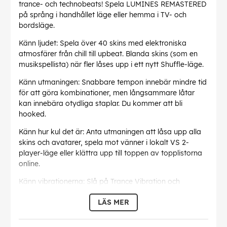
trance- och technobeats! Spela LUMINES REMASTERED
på språng i handhållet läge eller hemma i TV- och
bordsläge.
Känn ljudet: Spela över 40 skins med elektroniska
atmosfärer från chill till upbeat. Blanda skins (som en
musikspellista) när fler låses upp i ett nytt Shuffle-läge.
Känn utmaningen: Snabbare tempon innebär mindre tid
för att göra kombinationer, men långsammare låtar
kan innebära otydliga staplar. Du kommer att bli
hooked.
Känn hur kul det är: Anta utmaningen att låsa upp alla
skins och avatarer, spela mot vänner i lokalt VS 2-
player-läge eller klättra upp till toppen av topplistorna
online.
Känn vibrationerna: Slå på Trance Vibration och
synkronisera flera Joy-Con&trade-kontroller för att
LÄS MER
känna basen över hela kroppen.