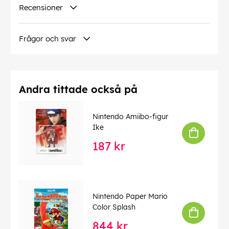
Recensioner
Språk på omslaget:
Engelska
Denna text har översatts automatiskt, fel kan
Frågor och svar
förekomma.
EAN:
0819976021571
Andra tittade också på
Nintendo Amiibo-figur
Ike
187 kr
Nintendo Paper Mario
Color Splash
844 kr