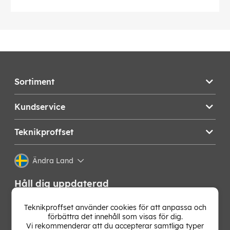
Sortiment
Kundservice
Teknikproffset
Ändra Land
Håll dig uppdaterad
Få de senaste nyheterna, hetaste erbjudandena och
Teknikproffset använder cookies för att anpassa och
bästa tipsen från oss direkt i din mejlkorg. Signa upp på
förbättra det innehåll som visas för dig.
vårt nyhetsbrev!
Vi rekommenderar att du accepterar samtliga typer