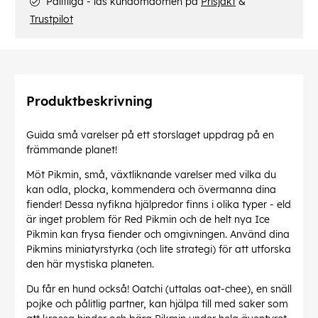
Pålitliga - läs kundomdömen på
Prisjakt
&
Trustpilot
Produktbeskrivning
Guida små varelser på ett storslaget uppdrag på en
främmande planet!
Möt Pikmin, små, växtliknande varelser med vilka du
kan odla, plocka, kommendera och övermanna dina
fiender! Dessa nyfikna hjälpredor finns i olika typer - eld
är inget problem för Red Pikmin och de helt nya Ice
Pikmin kan frysa fiender och omgivningen. Använd dina
Pikmins miniatyrstyrka (och lite strategi) för att utforska
den här mystiska planeten.
Du får en hund också! Oatchi (uttalas oat-chee), en snäll
pojke och pålitlig partner, kan hjälpa till med saker som