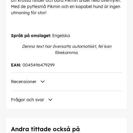
att krossa hinder och bära Pikmin under hela äventyret.
Med de pyttesmå Pikmin och en kapabel hund är ingen
utmaning för stor!
Språk på omslaget:
Engelska
Denna text har översatts automatiskt, fel kan
förekomma.
EAN:
0045496479299
Recensioner
Frågor och svar
Andra tittade också på