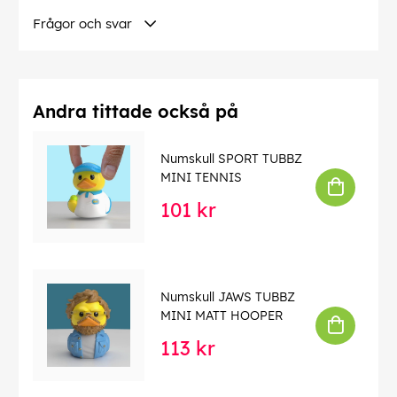
Frågor och svar
Språk på omslaget:
Engelska
Denna text har översatts automatiskt, fel kan
förekomma.
Andra tittade också på
EAN:
5056280417149
Numskull SPORT TUBBZ
MINI TENNIS
101 kr
Numskull JAWS TUBBZ
MINI MATT HOOPER
113 kr