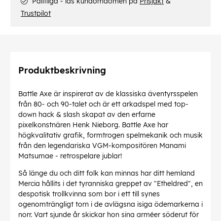
Pålitliga - läs kundomdömen på
Prisjakt
&
Trustpilot
Produktbeskrivning
Battle Axe är inspirerat av de klassiska äventyrsspelen
från 80- och 90-talet och är ett arkadspel med top-
down hack & slash skapat av den erfarne
pixelkonstnären Henk Nieborg. Battle Axe har
högkvalitativ grafik, formtrogen spelmekanik och musik
från den legendariska VGM-kompositören Manami
Matsumae - retrospelare jublar!
Så länge du och ditt folk kan minnas har ditt hemland
Mercia hållits i det tyranniska greppet av "Etheldred", en
despotisk trollkvinna som bor i ett till synes
ogenomträngligt torn i de avlägsna isiga ödemarkerna i
norr. Vart sjunde år skickar hon sina arméer söderut för