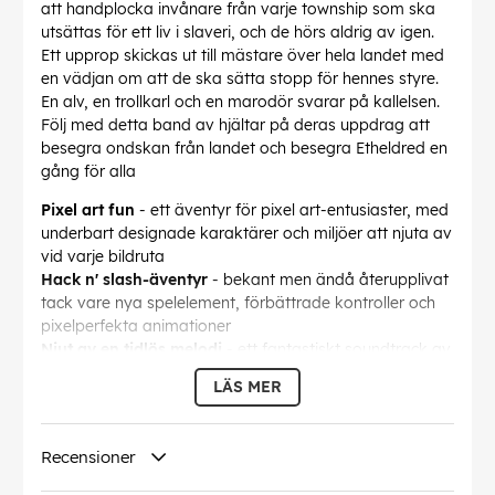
att handplocka invånare från varje township som ska
utsättas för ett liv i slaveri, och de hörs aldrig av igen.
Ett upprop skickas ut till mästare över hela landet med
en vädjan om att de ska sätta stopp för hennes styre.
En alv, en trollkarl och en marodör svarar på kallelsen.
Följ med detta band av hjältar på deras uppdrag att
besegra ondskan från landet och besegra Etheldred en
gång för alla
Pixel art fun
- ett äventyr för pixel art-entusiaster, med
underbart designade karaktärer och miljöer att njuta av
vid varje bildruta
Hack n' slash-äventyr
- bekant men ändå återupplivat
tack vare nya spelelement, förbättrade kontroller och
pixelperfekta animationer
Njut av en tidlös melodi
- ett fantastiskt soundtrack av
den legendariska kompositören Manami Matsumae
LÄS MER
Solo eller co-op -
välj mellan tre mycket detaljerade
hjältar att följa med på din resa, spela ensam eller med
en vän i lokalt co-op
Recensioner
Inspirerat av klassikerna
- inspirerat av genreklassiker
som Gauntlet och Golden Axe