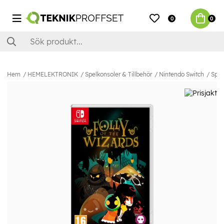
0
0
Hem
HEMELEKTRONIK
Spelkonsoler & Tillbehör
Nintendo Switch
Spel