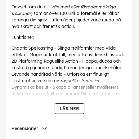
Oavsett om du blir
vän med eller förråder mäktiga
trollkarlar
, samlar över 100 unika föremål eller råkar
spränga dig själv i luften (igen) bjuder varje runda på
nya skratt och frenetisk action.
Funktioner:
Chaotic Spellcasting - Slinga trollformler med vilda
effekter. Magin är kraftfull, men ofta hysteriskt instabil.
2D Platforming Roguelike Action - Hoppa, ducka och
kasta dig genom ständigt föränderliga fängelsehålor.
Levande handritad värld - Utforska ett finurligt
illustrerat universum av
roguelike-fantasier
.
Dynamiska beslut - Skapa allianser (eller rivaliteter)
med excentriska kultmedlemmar. Dina val formar din
berättelse.
Oändlig återspelbarhet - Med
procedurell generering
,
LÄS MER
slumpmässig loot och ständigt skiftande möten är
ingen körning den andra lik.
Recensioner
Gör dig redo att skratta, dö, försöka igen och
omfamna dårskapen
. Folly of the Wizards -
indie