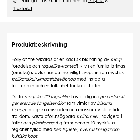
Pålitliga - läs kundomdömen på
Prisjakt
&
Trustpilot
Produktbeskrivning
Folly of the Wizards är en kaotisk blandning av
magi
,
förödelse och
roguelike-komedi
! Kliv i en fumlig lärlings
(omaka) stövlar när du motvilligt sveps in i en mystisk
trollkarlskult&mdashbeväpnad
med instabila
trollformler och en fallenhet för katastrofer.
Detta
magiska 2D roguelike
kastar dig in i
procedurellt
genererade fängelsehålor
som vimlar av
bisarra
fiender
, magiska missöden och massor av slapstick
trolldom. Kasta oförutsägbara
trollformler
, navigera i
fällor och
plattforma
dig fram genom 10 nyckfulla
regioner fyllda med
hemligheter, överraskningar och
kultiskt kaos
.