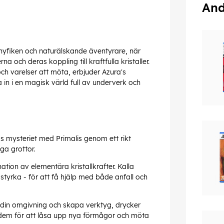
And
en nyfiken och naturälskande äventyrare, när
 och deras koppling till kraftfulla kristaller.
ch varelser att möta, erbjuder Azura's
 in i en magisk värld full av underverk och
ös mysteriet med Primalis genom ett rikt
iga grottor.
on av elementära kristallkrafter. Kalla
tyrka - för att få hjälp med både anfall och
n din omgivning och skapa verktyg, drycker
 dem för att låsa upp nya förmågor och möta