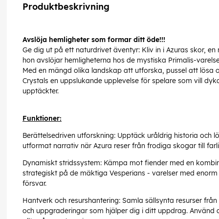
Produktbeskrivning
Avslöja hemligheter som formar ditt öde!!!
Ge dig ut på ett naturdrivet äventyr: Kliv in i Azuras skor, 
hon avslöjar hemligheterna hos de mystiska Primalis-varelserna
Med en mängd olika landskap att utforska, pussel att lösa o
Crystals en uppslukande upplevelse för spelare som vill dyka
upptäckter.
Funktioner:
Berättelsedriven utforskning: Upptäck uråldrig historia och l
utformat narrativ när Azura reser från frodiga skogar till farl
Dynamiskt stridssystem: Kämpa mot fiender med en kombinati
strategiskt på de mäktiga Vesperians - varelser med enorm s
försvar.
Hantverk och resurshantering: Samla sällsynta resurser frå
och uppgraderingar som hjälper dig i ditt uppdrag. Använd