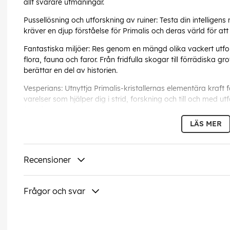
allt svårare utmaningar.
Pussellösning och utforskning av ruiner: Testa din intelligen
kräver en djup förståelse för Primalis och deras värld för at
Fantastiska miljöer: Res genom en mängd olika vackert utfo
flora, fauna och faror. Från fridfulla skogar till förrädiska g
berättar en del av historien.
Vesperians: Utnyttja Primalis-kristallernas elementära kraft
varelser som hjälper dig i strid, forskning och till och med u
förmågor som kan uppgraderas med tiden.
LÄS MER
Språk på omslaget:
Engelska
Recensioner
Denna text har översatts automatis
EAN:
8885021400006
Frågor och svar