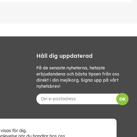
Håll dig uppdaterad
Få de senaste nyheterna, hetaste
erbjudandena och bästa tipsen från oss
direkt i din mejlkorg. Signa upp på vårt
nyhetsbrev!
OK
visas för dig.
plevelse när du handlar hos oss.