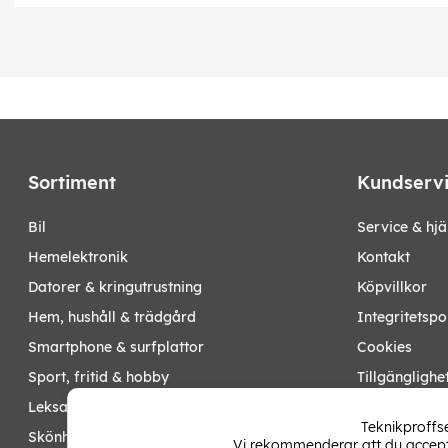
Sortiment
Kundserv
bil
Service & hjä
hemelektronik
Kontakt
datorer & kringutrustning
Köpvillkor
hem, hushåll & trädgård
Integritetspo
smartphone & surfplattor
Cookies
sport, fritid & hobby
Tillgänglighe
leksaker, barn- & babyprodukter
Ångra köp
Teknikproffse
skönhet & hälsa
Vi rekommenderar att du accepte