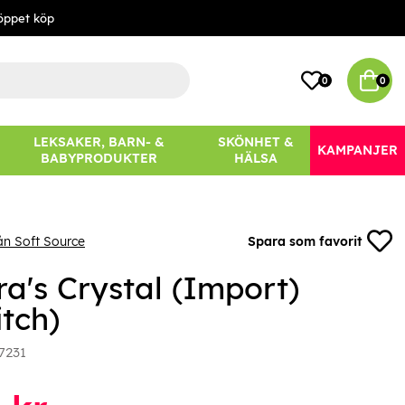
öppet köp
0
0
LEKSAKER, BARN- &
SKÖNHET &
KAMPANJER
BABYPRODUKTER
HÄLSA
ån Soft Source
Spara som favorit
ra's Crystal (Import)
tch)
7231