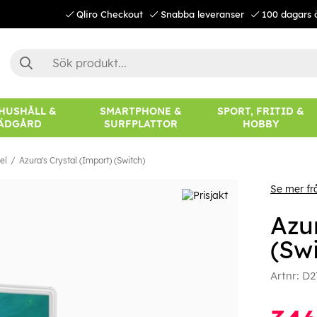
Qliro Checkout
Snabba leveranser
100 dagars 
 HUSHÅLL &
SMARTPHONE &
SPORT, FRITID &
ÄDGÅRD
SURFPLATTOR
HOBBY
el
Azura's Crystal (Import) (Switch)
Se mer fr
Azu
(Swi
Artnr:
D2