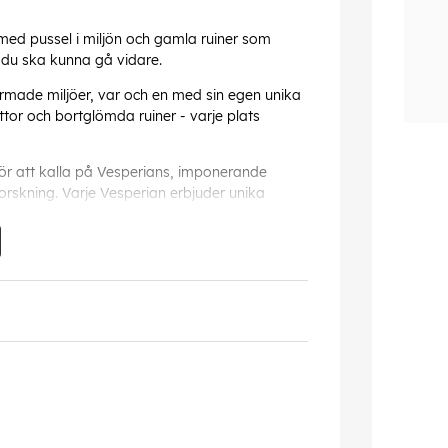
s med pussel i miljön och gamla ruiner som
t du ska kunna gå vidare.
rmade miljöer, var och en med sin egen unika
rottor och bortglömda ruiner - varje plats
 för att kalla på Vesperians, imponerande
tforskning. Varje Vesperian erbjuder unika
kt, fel kan förekomma.