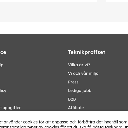
ice
Teknikproffset
lp
Vilka är vi?
Vi och vår miljö
Press
licy
Lediga jobb
B2B
tsuppgifter
Affiliate
Ändra Land
t använder cookies för att anpassa och förbättra det innehåll som 
rar samtliga typer av cookies för att du ska få bästa tänkbara up