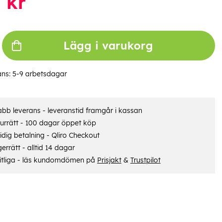
6
kr
Lägg i varukorg
ans:
5-9 arbetsdagar
bb leverans - leveranstid framgår i kassan
urrätt - 100 dagar öppet köp
dig betalning - Qliro Checkout
errätt - alltid 14 dagar
itliga - läs kundomdömen på
Prisjakt
&
Trustpilot