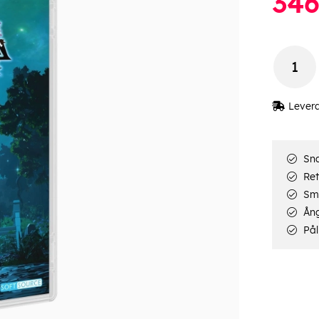
34
Lever
Sna
Ret
Smi
Ång
Pål