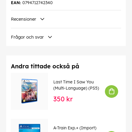
EAN:
0794712742340
Recensioner
Frågor och svar
Andra tittade också på
Last Time I Saw You
(Multi-Language) (PS5)
350 kr
A-Train Exp.+ (Import)