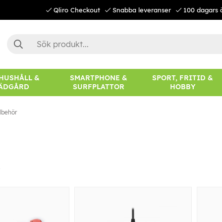
Qliro Checkout
Snabba leveranser
100 dagars 
 HUSHÅLL &
SMARTPHONE &
SPORT, FRITID &
ÄDGÅRD
SURFPLATTOR
HOBBY
llbehör