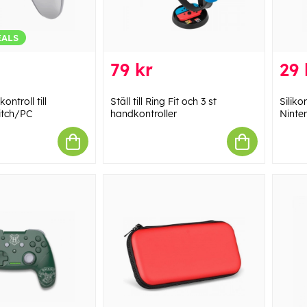
EALS
79 kr
29 
ntroll till
Ställ till Ring Fit och 3 st
Siliko
itch/PC
handkontroller
Ninte