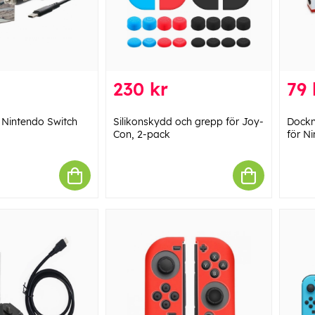
230 kr
79 
ll Nintendo Switch
Silikonskydd och grepp för Joy-
Dockn
Con, 2-pack
för N