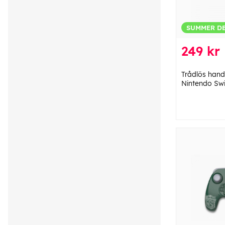
SUMMER D
249 kr
Trådlös handko
Nintendo Sw