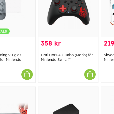
EALS
358 kr
219
ing 9H glas
Hori HoriPAD Turbo (Mario) för
Skydd
för Nintendo
Nintendo Switch™
Ninte