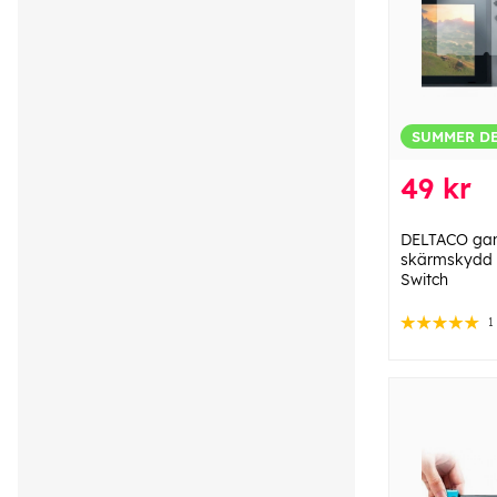
SUMMER D
49 kr
DELTACO gam
skärmskydd 
Switch
1