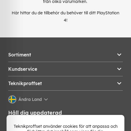
från olika varumärken.
Här hittar du de tillbehör du behöver till ditt PlayStation
4!
Sortiment
Kundservice
Teknikproffset
Ändra Land
Håll dig uppdaterad
Få de senaste nyheterna, hetaste erbjudandena och
Teknikproffset använder cookies för att anpassa och
bästa tipsen från oss direkt i din mejlkorg. Signa upp på