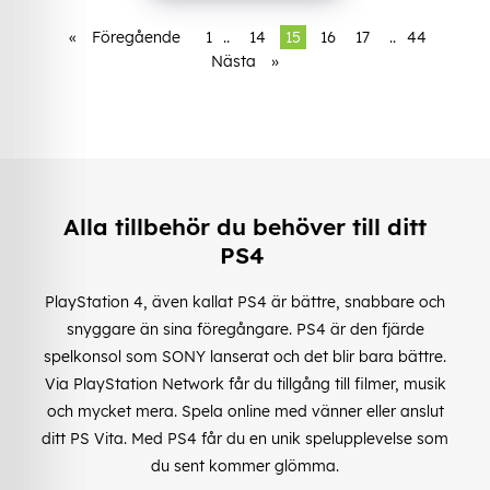
«
Föregående
1
..
14
15
16
17
..
44
Nästa
»
Alla tillbehör du behöver till ditt
PS4
PlayStation 4, även kallat PS4 är bättre, snabbare och
snyggare än sina föregångare. PS4 är den fjärde
spelkonsol som SONY lanserat och det blir bara bättre.
Via PlayStation Network får du tillgång till filmer, musik
och mycket mera. Spela online med vänner eller anslut
ditt PS Vita. Med PS4 får du en unik spelupplevelse som
du sent kommer glömma.