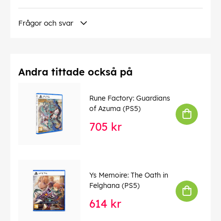
Samlarbox med exklusivt konstverk
STORY OF SEASONS: A Wonderful Life basspel
140-sidig A5 anteckningsbok
Frågor och svar
Klistermärken
A3-affisch
Denna text har översatts automatiskt, fel kan
förekomma.
Andra tittade också på
EAN:
5060540771612
Rune Factory: Guardians
of Azuma (PS5)
705 kr
Ys Memoire: The Oath in
Felghana (PS5)
614 kr