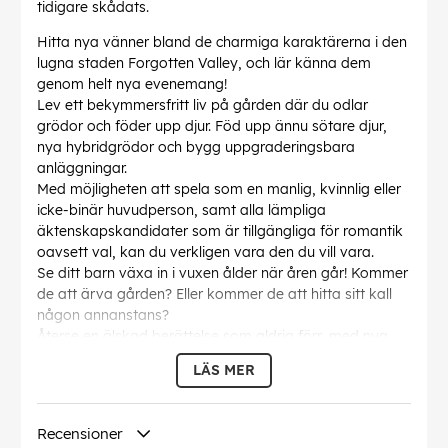
tidigare skådats.
Hitta nya vänner bland de charmiga karaktärerna i den
lugna staden Forgotten Valley, och lär känna dem
genom helt nya evenemang!
Lev ett bekymmersfritt liv på gården där du odlar
grödor och föder upp djur. Föd upp ännu sötare djur,
nya hybridgrödor och bygg uppgraderingsbara
anläggningar.
Med möjligheten att spela som en manlig, kvinnlig eller
icke-binär huvudperson, samt alla lämpliga
äktenskapskandidater som är tillgängliga för romantik
oavsett val, kan du verkligen vara den du vill vara.
Se ditt barn växa in i vuxen ålder när åren går! Kommer
de att ärva gården? Eller kommer de att hitta sitt kall
någon annanstans?
Återse en älskad berättelse som aldrig förr, med nya
bilder, animationer och ytterligare uppdateringar för att
LÄS MER
ge A Wonderful Life till en ny generation.
Vad
finns i
den begränsade utgåvan
?
Recensioner