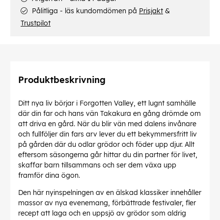
Pålitliga - läs kundomdömen på
Prisjakt
&
Trustpilot
Produktbeskrivning
Ditt nya liv börjar i Forgotten Valley, ett lugnt samhälle
där din far och hans vän Takakura en gång drömde om
att driva en gård. När du blir vän med dalens invånare
och fullföljer din fars arv lever du ett bekymmersfritt liv
på gården där du odlar grödor och föder upp djur. Allt
eftersom säsongerna går hittar du din partner för livet,
skaffar barn tillsammans och ser dem växa upp
framför dina ögon.
Den här nyinspelningen av en älskad klassiker innehåller
massor av nya evenemang, förbättrade festivaler, fler
recept att laga och en uppsjö av grödor som aldrig