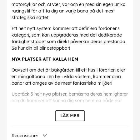
motorcyklar och ATV:er, var och en med sin egen unika
racingstil för att ta dig an varje bana på det mest
strategiska sättet!
Ett helt nytt system kommer att definiera fordonens
kategori, som kan uppgraderas med det dedikerade
färdighetsträdet som direkt påverkar deras prestanda.
Se hur din bil blir ostoppbar!
NYA PLATSER ATT KALLA HEM
Oavsett om det är bakgården till ett hus i förorten eller
en minigolfbana i en by i vilda västern, kommer dina
banor att omges av de mest fantastiska miljöer!
Upptäck 5 helt nya platser, bemästra deras hemligheter
och du kommer att känna dig som hemma både där
och på prispallen.
LÄS MER
Nya terränger är en annan fantastisk nyhet som
kommer att göra dina lopp ännu mer spännande och
utmanande. Gräs, sand och mycket mer påverkar
Recensioner
direkt fordonets hantering - något att tänka på när du