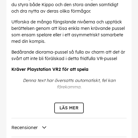
du styra både Kippo och den stora anden samtidigt
och dra nytta av deras olika förmågor.
Utforska de många fängslande nivåerna och upptäck
berättelsen genom att lösa enkla men krävande pussel
som ensam spelare eller i ett asymmetriskt samarbete
med din kompis.
Bedårande diorama-pussel så fulla av charm att det är
svårt att inte bli förälskad i detta fridfulla VR-pussel
Kräver Playstation VR2 för att spela
Denna text har översatts automatiskt, fel kan
förekomma.
EAN:
5061005780057
LÄS MER
Recensioner