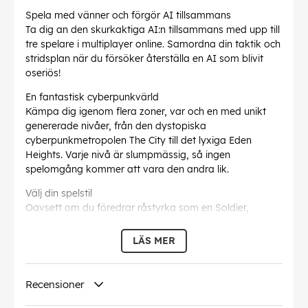
Spela med vänner och förgör AI tillsammans
Ta dig an den skurkaktiga AI:n tillsammans med upp till
tre spelare i multiplayer online. Samordna din taktik och
stridsplan när du försöker återställa en AI som blivit
oseriös!
En fantastisk cyberpunkvärld
Kämpa dig igenom flera zoner, var och en med unikt
genererade nivåer, från den dystopiska
cyberpunkmetropolen The City till det lyxiga Eden
Heights. Varje nivå är slumpmässig, så ingen
spelomgång kommer att vara den andra lik.
Välj din spelstil
Oavsett om du föredrar råstyrka som en Soldier,
manövrera som en Ninja eller hacka dig till seger som
en Hacker, ger varje karaktär unika fördelar, vapen och
LÄS MER
förmågor för att matcha din spelstil.
Perfektionera din strategi och överlev
Recensioner
Förstärk dig själv strategiskt med starkare förmågor
och power ups i slutet av varje nivå. Gör dig själv ännu