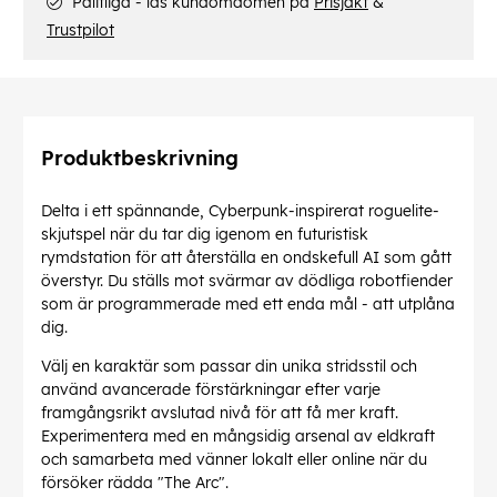
Pålitliga - läs kundomdömen på
Prisjakt
&
Trustpilot
Produktbeskrivning
Delta i ett spännande, Cyberpunk-inspirerat roguelite-
skjutspel när du tar dig igenom en futuristisk
rymdstation för att återställa en ondskefull AI som gått
överstyr. Du ställs mot svärmar av dödliga robotfiender
som är programmerade med ett enda mål - att utplåna
dig.
Välj en karaktär som passar din unika stridsstil och
använd avancerade förstärkningar efter varje
framgångsrikt avslutad nivå för att få mer kraft.
Experimentera med en mångsidig arsenal av eldkraft
och samarbeta med vänner lokalt eller online när du
försöker rädda "The Arc".