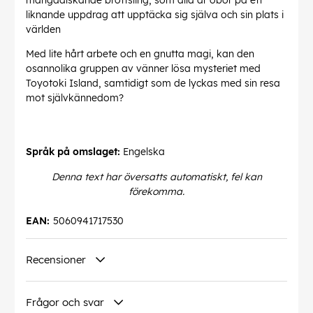
mangaälskande brottsling, som alla är öbor på ett
liknande uppdrag att upptäcka sig själva och sin plats i
världen
Med lite hårt arbete och en gnutta magi, kan den
osannolika gruppen av vänner lösa mysteriet med
Toyotoki Island, samtidigt som de lyckas med sin resa
mot självkännedom?
Språk på omslaget:
Engelska
Denna text har översatts automatiskt, fel kan
förekomma.
EAN:
5060941717530
Recensioner
Frågor och svar