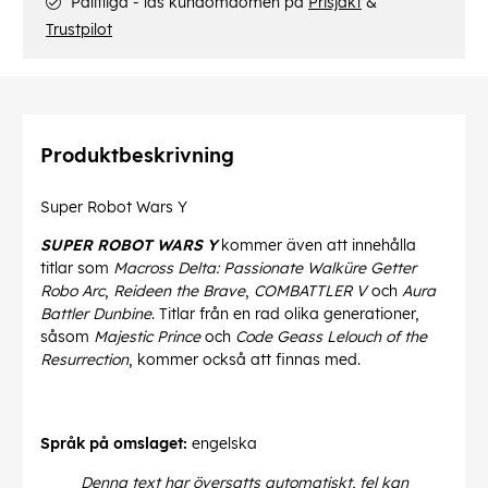
Pålitliga - läs kundomdömen på
Prisjakt
&
Trustpilot
Produktbeskrivning
Super Robot Wars Y
SUPER ROBOT WARS Y
kommer även att innehålla
titlar som
Macross Delta: Passionate Walküre
Getter
Robo Arc
,
Reideen the Brave
,
COMBATTLER V
och
Aura
Battler Dunbine
. Titlar från en rad olika generationer,
såsom
Majestic Prince
och
Code Geass Lelouch of the
Resurrection
, kommer också att finnas med.
Språk på omslaget:
engelska
Denna text har översatts automatiskt, fel kan