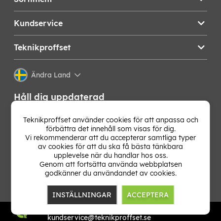
Kundservice
Teknikproffset
Ändra Land
Håll dig uppdaterad
Få de senaste nyheterna, hetaste erbjudandena och
Teknikproffset använder cookies för att anpassa och
bästa tipsen från oss direkt i din mejlkorg. Signa upp på
förbättra det innehåll som visas för dig.
vårt nyhetsbrev!
Vi rekommenderar att du accepterar samtliga typer
av cookies för att du ska få bästa tänkbara
upplevelse när du handlar hos oss.
OK
Genom att fortsätta använda webbplatsen
godkänner du användandet av cookies.
INSTÄLLNINGAR
ACCEPTERA
TP E-commerce Nordic AB
Org.nr: 559386-1841
kundservice@teknikproffset.se