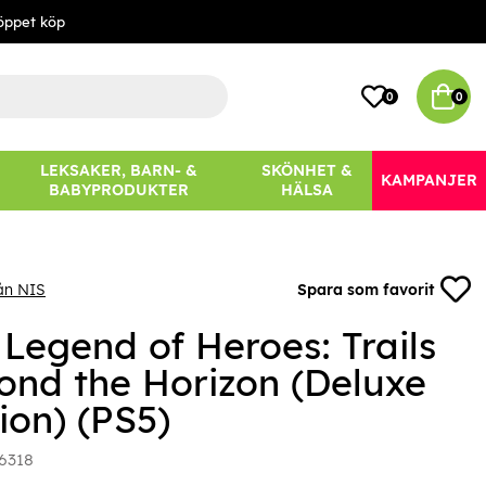
öppet köp
0
0
LEKSAKER, BARN- &
SKÖNHET &
KAMPANJER
BABYPRODUKTER
HÄLSA
ån NIS
Spara som favorit
 Legend of Heroes: Trails
ond the Horizon (Deluxe
ion) (PS5)
6318