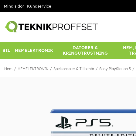
Mina sidor
Kundservice
DATORER &
HEM,
BIL
HEMELEKTRONIK
KRINGUTRUSTNING
TR
Hem
HEMELEKTRONIK
Spelkonsoler & Tillbehör
Sony PlayStation 5