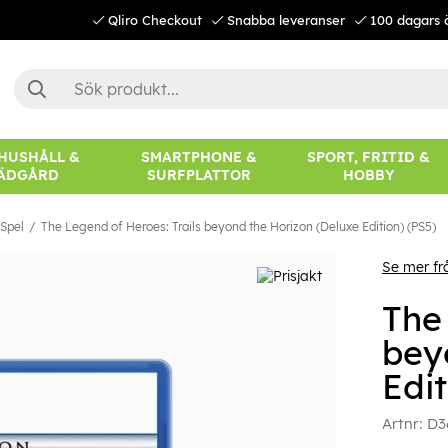
Qliro Checkout
Snabba leveranser
100 dagars 
 HUSHÅLL &
SMARTPHONE &
SPORT, FRITID &
ÄDGÅRD
SURFPLATTOR
HOBBY
Spel
The Legend of Heroes: Trails beyond the Horizon (Deluxe Edition) (PS5)
Se mer fr
The
bey
Edit
Artnr:
D3