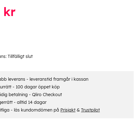
kr
ans:
Tillfälligt slut
bb leverans - leveranstid framgår i kassan
urrätt - 100 dagar öppet köp
dig betalning - Qliro Checkout
errätt - alltid 14 dagar
itliga - läs kundomdömen på
Prisjakt
&
Trustpilot