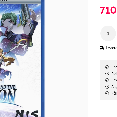
710
Lever
Sna
Ret
Smi
Ång
Pål