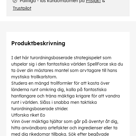
Pålitliga - läs kundomdömen på
Prisjakt
&
Trustpilot
Produktbeskrivning
I det här turordningsbaserade strategispelet som
utspelar sig i den fantastiska världen SpellForce ska du
ta över din mästares mantel som arvtagare till hans
mystiska trollkarlstorn.
Studera en mängd trollformler för att kasta över
länderna runt omkring dig, kalla på fantastiska
hantlangare och träna mäktiga krigare för att vandra
runt i världen. Slåss i snabba men taktiska
turordningsbaserade strider.
Utforska riket Eo
Vinn över mäktiga hjältar som går på äventyr åt dig,
hitta användbara artefakter och ingredienser eller ta
med dig rikedomar tillbaka. Sök efter begåvade