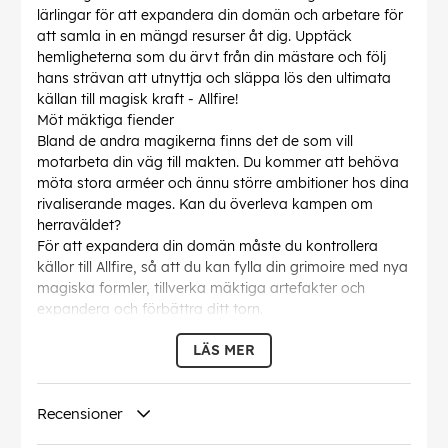
lärlingar för att expandera din domän och arbetare för
att samla in en mängd resurser åt dig. Upptäck
hemligheterna som du ärvt från din mästare och följ
hans strävan att utnyttja och släppa lös den ultimata
källan till magisk kraft - Allfire!
Möt mäktiga fiender
Bland de andra magikerna finns det de som vill
motarbeta din väg till makten. Du kommer att behöva
möta stora arméer och ännu större ambitioner hos dina
rivaliserande mages. Kan du överleva kampen om
herraväldet?
För att expandera din domän måste du kontrollera
källor till Allfire, så att du kan fylla din grimoire med nya
magiska formler, tillverka mäktiga artefakter och
expandera och förbättra ditt torn.
Välj klokt
LÄS MER
Bli en Necromancer som skapar dussintals kraftfulla
odöda, en Alchemist som kokar ihop drycker och
explosiva flaskor för användning i strid eller en Artificer
Recensioner
som skapar glyfer och magiska föremål att förse dina
trupper med. Stärk din styrka med över 60 trollformler