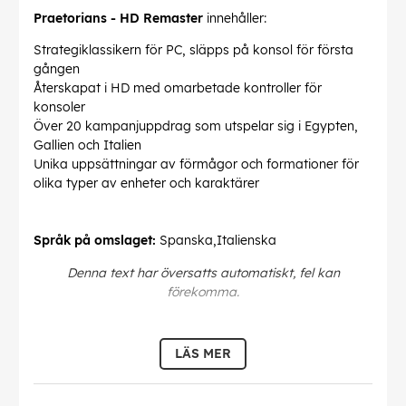
Praetorians - HD Remaster
innehåller:
Strategiklassikern för PC, släpps på konsol för första
gången
Återskapat i HD med omarbetade kontroller för
konsoler
Över 20 kampanjuppdrag som utspelar sig i Egypten,
Gallien och Italien
Unika uppsättningar av förmågor och formationer för
olika typer av enheter och karaktärer
Språk på omslaget:
Spanska,Italienska
Denna text har översatts automatiskt, fel kan
förekomma.
EAN:
4020628712723
LÄS MER