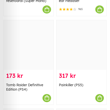
resefodral (Super Mario)
ear Headset
965
173 kr
317 kr
Tomb Raider Definitive
Painkiller (PS5)
Edition (PS4)