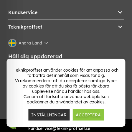
Kundservice
Teknikproffset
Ändra Land
Håll dig uppdaterad
Få de senaste nyheterna, hetaste erbjudandena och
Teknikproffset använder cookies för att anpassa och
bästa tipsen från oss direkt i din mejlkorg. Signa upp på
förbättra det innehåll som visas för dig.
vårt nyhetsbrev!
Vi rekommenderar att du accepterar samtliga typer
av cookies för att du ska få bästa tänkbara
upplevelse när du handlar hos oss.
OK
Genom att fortsätta använda webbplatsen
godkänner du användandet av cookies.
INSTÄLLNINGAR
ACCEPTERA
TP E-commerce Nordic AB
Org.nr: 559386-1841
kundservice@teknikproffset.se