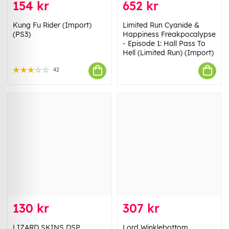
154 kr
652 kr
Kung Fu Rider (Import)
Limited Run Cyanide &
(PS3)
Happiness Freakpocalypse
- Episode 1: Hall Pass To
Hell (Limited Run) (Import)
42
130 kr
307 kr
LIZARD SKINS DSP
Lord Winklebottom