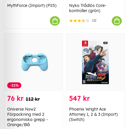
MythForce (Import) (PS5)
Nyko Trådlös Core-
kontroller (grön)
122
-32%
76 kr
547 kr
112 kr
Oniverse Nsw2
Phoenix Wright Ace
Förpackning med 2
Attorney 1, 2 & 3 (Import)
ergonomiska grepp -
(Switch)
Orange/Blå