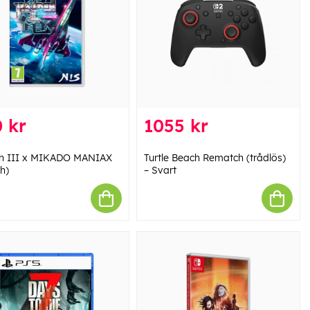
 kr
1055 kr
n III x MIKADO MANIAX
Turtle Beach Rematch (trådlös)
h)
– Svart