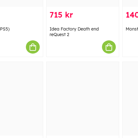
715 kr
140
(PS5)
Idea Factory Death end
Monst
reQuest 2