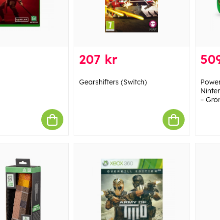
207 kr
509
Gearshifters (Switch)
Power
Ninte
– Grö