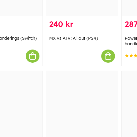
240 kr
287
anderings (Switch)
MX vs ATV: All out (PS4)
Power
handk