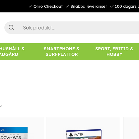
Qliro Checkout
Snabba leveranser
100 dagars 
 HUSHÅLL &
SMARTPHONE &
SPORT, FRITID &
ÄDGÅRD
SURFPLATTOR
HOBBY
r