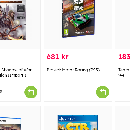
681 kr
183
h: Shadow of War
Project: Motor Racing (PS5)
Team1
ition (Import )
'44
37