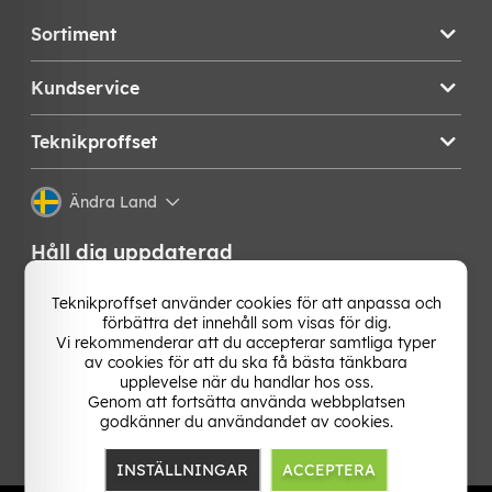
Sortiment
Kundservice
Teknikproffset
Ändra Land
Håll dig uppdaterad
Få de senaste nyheterna, hetaste erbjudandena och
Teknikproffset använder cookies för att anpassa och
bästa tipsen från oss direkt i din mejlkorg. Signa upp på
förbättra det innehåll som visas för dig.
vårt nyhetsbrev!
Vi rekommenderar att du accepterar samtliga typer
av cookies för att du ska få bästa tänkbara
upplevelse när du handlar hos oss.
OK
Genom att fortsätta använda webbplatsen
godkänner du användandet av cookies.
INSTÄLLNINGAR
ACCEPTERA