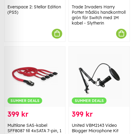
Everspace 2: Stellar Edition
Trade Invaders Harry
(PS5)
Potter trådlös handkontroll
grön för Switch med 1M
kabel - Slytherin
SUMMER DEALS
SUMMER DEALS
399 kr
399 kr
Multilane SAS-kabel
United VBM2143 Video
SFF8087 till 4xSATA 7-pin, 1
Blogger Microphone Kit