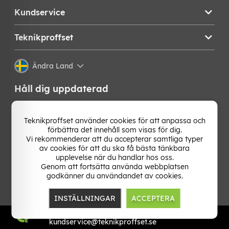
Kundservice
Teknikproffset
Ändra Land
Håll dig uppdaterad
Få de senaste nyheterna, hetaste erbjudandena och
bästa tipsen från oss direkt i din mejlkorg. Signa upp på
Teknikproffset använder cookies för att anpassa och
vårt nyhetsbrev!
förbättra det innehåll som visas för dig.
Vi rekommenderar att du accepterar samtliga typer
av cookies för att du ska få bästa tänkbara
OK
upplevelse när du handlar hos oss.
Genom att fortsätta använda webbplatsen
godkänner du användandet av cookies.
INSTÄLLNINGAR
ACCEPTERA
TP E-commerce Nordic AB
Org.nr: 559386-1841
kundservice@teknikproffset.se