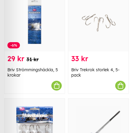
-6%
29 kr
33 kr
31 kr
Briv Strömmingshäckla, 5
Briv Trekrok storlek 4, 5-
krokar
pack