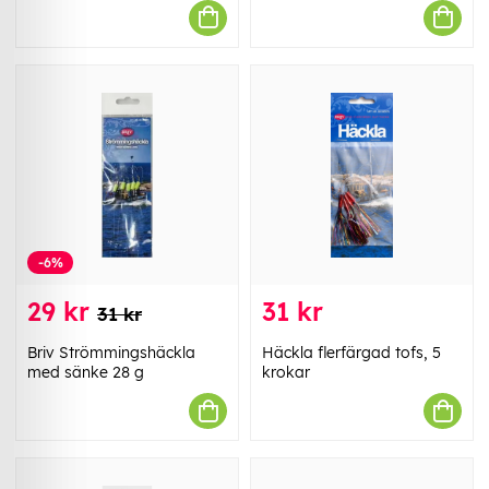
-6%
29 kr
31 kr
31 kr
Briv Strömmingshäckla
Häckla flerfärgad tofs, 5
med sänke 28 g
krokar