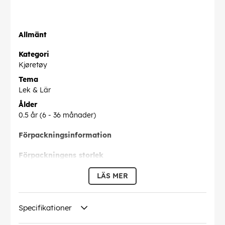
Allmänt
Kategori
Kjøretøy
Tema
Lek & Lär
Ålder
0.5 år
(6 - 36 månader)
Förpackningsinformation
Förpackningens storlek
200 x 280 x 180 mm
LÄS MER
Förpackningens vikt
703 g
Specifikationer
Denna text har översatts automatiskt, fel kan
förekomma.