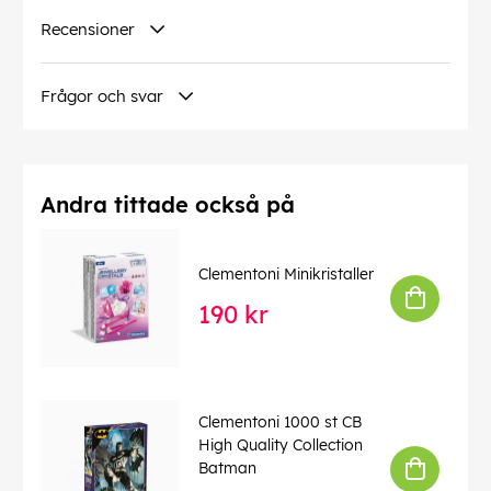
Recensioner
EAN:
8005125173150
Frågor och svar
Andra tittade också på
Clementoni Minikristaller
190 kr
Clementoni 1000 st CB
High Quality Collection
Batman