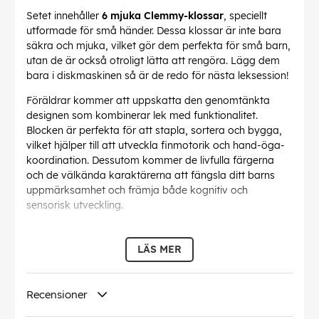
Setet innehåller
6 mjuka Clemmy-klossar
, speciellt
utformade för små händer. Dessa klossar är inte bara
säkra och mjuka, vilket gör dem perfekta för små barn,
utan de är också otroligt lätta att rengöra. Lägg dem
bara i diskmaskinen så är de redo för nästa leksession!
Föräldrar kommer att uppskatta den genomtänkta
designen som kombinerar lek med funktionalitet.
Blocken är perfekta för att stapla, sortera och bygga,
vilket hjälper till att utveckla finmotorik och hand-öga-
koordination. Dessutom kommer de livfulla färgerna
och de välkända karaktärerna att fängsla ditt barns
uppmärksamhet och främja både kognitiv och
sensorisk utveckling.
Soft Clemmy Stitch Bus är tillverkad av högkvalitativa
material och byggd för att tåla småbarns hårda lek.
LÄS MER
Den robusta konstruktionen säkerställer att den klarar
stötar och fall under vardagens äventyr, medan de
mjuka klossarna erbjuder en säker lekupplevelse.
Recensioner
Oavsett om du letar efter en present till ett speciellt