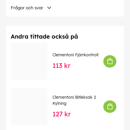
tillfälle eller ett nytt tillskott till ditt barns leksakssamling
Frågor och svar
är detta aktivitetslekset ett fantastiskt val. Det är inte
bara en leksak, det är ett verktyg för lärande och
utveckling, förpackat i en härlig buss med surftema.
Ta hem Soft Clemmy Stitch-bussen idag och se hur ditt
Andra tittade också på
barns fantasi tar över ratten. Med Stitch och Angel vid
sin sida är varje dag ett nytt äventyr!
Clementoni Fjärrkontroll
Denna text har översatts automatiskt, fel kan
förekomma.
113 kr
EAN:
8005125179749
Clementoni Bitleksak 2
Kylning
127 kr