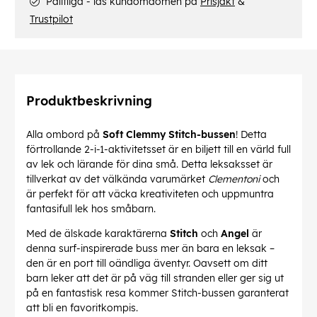
Pålitliga - läs kundomdömen på
Prisjakt
&
Trustpilot
Produktbeskrivning
Alla ombord på
Soft Clemmy Stitch-bussen
! Detta
förtrollande 2-i-1-aktivitetsset är en biljett till en värld full
av lek och lärande för dina små. Detta leksaksset är
tillverkat av det välkända varumärket
Clementoni
och
är perfekt för att väcka kreativiteten och uppmuntra
fantasifull lek hos småbarn.
Med de älskade karaktärerna
Stitch
och
Angel
är
denna surf-inspirerade buss mer än bara en leksak –
den är en port till oändliga äventyr. Oavsett om ditt
barn leker att det är på väg till stranden eller ger sig ut
på en fantastisk resa kommer Stitch-bussen garanterat
att bli en favoritkompis.