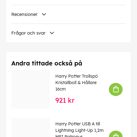
- Från 4 år
Recensioner
- Batterier ingår (3xAA)
EAN:
778988397602
Frågor och svar
Andra tittade också på
Harry Potter Trollspö
Kristallboll & Hållare
16cm
921 kr
Harry Potter USB A till
Lightning Light-Up 1,2m
MFI Patronus