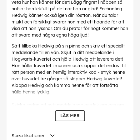
veta hur hon känner för det! Lägg fingret i näbben så
nafsar hon lekfullt på det när hon är glad! Enchanting
Hedwig känner också igen din röstton. När du talar
mjukt och försiktigt svarar hon med ett hoande för att
visa att hon lyssnar. Om du pratar för högt kommer hon
att svara med några egna höga ljud!
Sätt tillbaka Hedwig på sin pinne och skriv ett speciellt
meddelande till en vän. Skjut in ditt meddelande i
Hogwarts-kuvertet och hjälp Hedwig att leverera det!
Hon håller kuvertet i munnen och släpper det endast till
rätt person med en hemlig interaktiv kod - stryk henne
över huvudet tre gånger så släpper Hedwig kuvertet!
Klappa Hedwig och kamma henne för att fortsätta
hålla henne lycklig.
Skicka sedan ett nytt meddelande och lek om och om
igen! Med så många spännande funktioner kommer
LÄS MER
denna 9-tums förtrollande Hedwig-uggleksak att
inspirera din fantasi genom rolig och spännande
låtsalek. Ta med dig din egen Wizarding World
Specifikationer
Enchanting Hedwig och upplev Harry Potter magi!