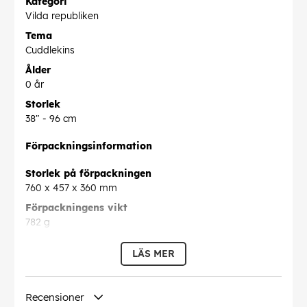
Kategori
Vilda republiken
Tema
Cuddlekins
Ålder
0 år
Storlek
38" - 96 cm
Förpackningsinformation
Storlek på förpackningen
760 x 457 x 360 mm
Förpackningens vikt
782 g
Streckkod
LÄS MER
30092389187008
Recensioner