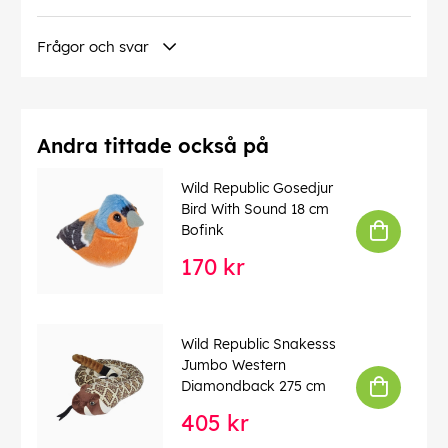
Denna text har översatts automatiskt, fel kan
förekomma.
Frågor och svar
EAN:
092389187007
Andra tittade också på
Wild Republic Gosedjur
Bird With Sound 18 cm
Bofink
170 kr
Wild Republic Snakesss
Jumbo Western
Diamondback 275 cm
405 kr