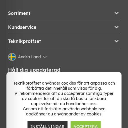
Sortiment
Kundservice
Teknikproffset
Ändra Land
Håll dig uppdaterad
Få de senaste nyheterna, hetaste erbjudandena och
Teknikproffset använder cookies för att anpassa och
bästa tipsen från oss direkt i din mejlkorg. Signa upp på
förbättra det innehåll som visas för dig.
vårt nyhetsbrev!
Vi rekommenderar att du accepterar samtliga typer
av cookies för att du ska få bästa tänkbara
upplevelse när du handlar hos oss.
OK
Genom att fortsätta använda webbplatsen
godkänner du användandet av cookies.
INSTÄLLNINGAR
ACCEPTERA