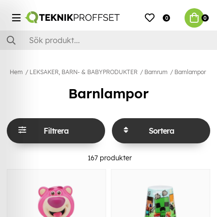
0
0
Hem
LEKSAKER, BARN- & BABYPRODUKTER
Barnrum
Barnlampor
Barnlampor
Filtrera
Sortera
167
produkter