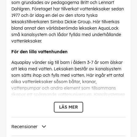
som grundades av pedagogerna Britt och Lennart
Dahlgren. Företaget har tillverkat vattenleksaker sedan
1977 och är idag en del av den stora tyska
leksakstillverkaren Simba Dickie Group. Här tillverkas
bland annat den världsberömda leksaken AquaLock
små kanalsystem och lådor fyllda med underhållande
vattenleksaker.
För den lilla vattenhunden
Aquaplay vänder sig till barn i åldern 3-7 år som älskar
att leka med vatten. Leksaken består av kanalsystem
som sätts ihop och fylls med vatten. Här ingår ett antal
olika vattenleksaker såsom båtar, kranar,
vattenpumpar och andra element som tillsammans
skapar ett spännande vattenuniversum. Kanalsystemen
kan byggas ihop i det oändliga och uppmuntrar barnet
LÄS MER
till att tänka stort och kreativt.
Denna text har översatts automatiskt, fel kan
förekomma.
Recensioner