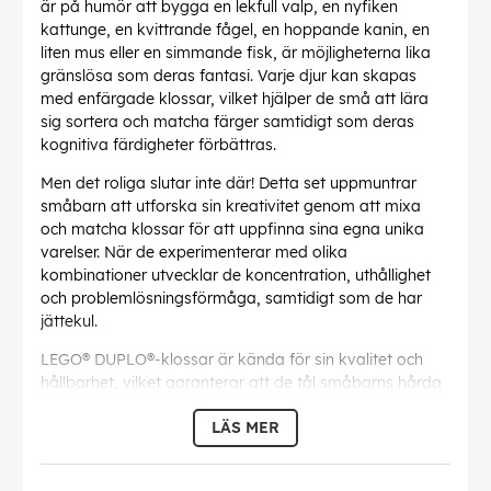
är på humör att bygga en lekfull valp, en nyfiken
kattunge, en kvittrande fågel, en hoppande kanin, en
liten mus eller en simmande fisk, är möjligheterna lika
gränslösa som deras fantasi. Varje djur kan skapas
med enfärgade klossar, vilket hjälper de små att lära
sig sortera och matcha färger samtidigt som deras
kognitiva färdigheter förbättras.
Men det roliga slutar inte där! Detta set uppmuntrar
småbarn att utforska sin kreativitet genom att mixa
och matcha klossar för att uppfinna sina egna unika
varelser. När de experimenterar med olika
kombinationer utvecklar de koncentration, uthållighet
och problemlösningsförmåga, samtidigt som de har
jättekul.
LEGO® DUPLO®-klossar är kända för sin kvalitet och
hållbarhet, vilket garanterar att de tål småbarns hårda
lek. De stora, tjocka bitarna är utformade för att vara
LÄS MER
säkra och lätta för små händer att hantera, vilket gör
detta set till en idealisk introduktion till byggleksakernas
värld.