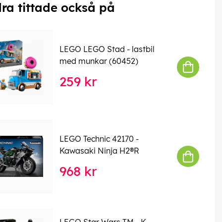
ra tittade också på
LEGO LEGO Stad - lastbil
med munkar (60452)
259 kr
LEGO Technic 42170 -
Kawasaki Ninja H2®R
968 kr
LEGO Star Wars TM - K-