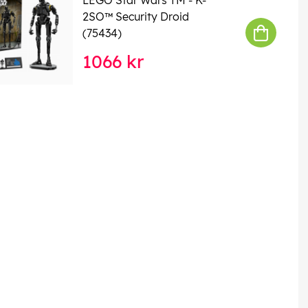
2SO™ Security Droid
(75434)
1066 kr