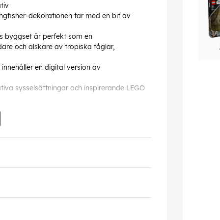
tiv
ngfisher-dekorationen tar med en bit av
s byggset är perfekt som en
are och älskare av tropiska fåglar,
innehåller en digital version av
ativa sysselsättningar och inspirerande LEGO
 bred och 17 cm djup när den är klar