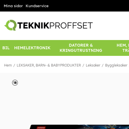
Mina sidor
Kundservice
DATORER &
HEM,
BIL
HEMELEKTRONIK
KRINGUTRUSTNING
TR
Hem
LEKSAKER, BARN- & BABYPRODUKTER
Leksaker
Byggleksaker