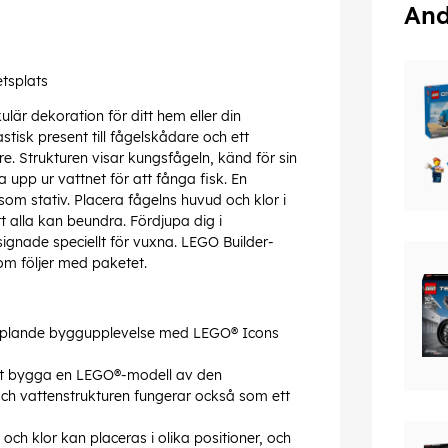
And
etsplats
lär dekoration för ditt hem eller din
stisk present till fågelskådare och ett
. Strukturen visar kungsfågeln, känd för sin
 upp ur vattnet för att fånga fisk. En
om stativ. Placera fågelns huvud och klor i
tt alla kan beundra. Fördjupa dig i
gnade speciellt för vuxna. LEGO Builder-
om följer med paketet.
kopplande byggupplevelse med LEGO® Icons
 att bygga en LEGO®-modell av den
 och vattenstrukturen fungerar också som ett
och klor kan placeras i olika positioner, och