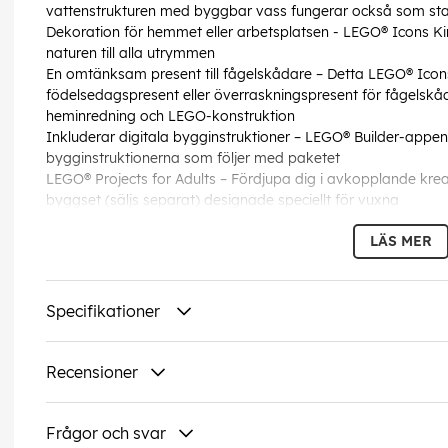
vattenstrukturen med byggbar vass fungerar också som sta
Dekoration för hemmet eller arbetsplatsen - LEGO® Icons Ki
naturen till alla utrymmen
En omtänksam present till fågelskådare – Detta LEGO® Icon
födelsedagspresent eller överraskningspresent för fågelskåd
heminredning och LEGO-konstruktion
Inkluderar digitala bygginstruktioner – LEGO® Builder-appen 
bygginstruktionerna som följer med paketet
LEGO® Projects for Adults – Fördjupa dig i avkopplande kre
byggset (säljs separat) designade speciellt för vuxna
Mått - Miniatyrmodell med 834 delar mäter 21 cm hög, 31 cm
LÄS MER
EAN:
5702017599564
Specifikationer
Recensioner
Frågor och svar