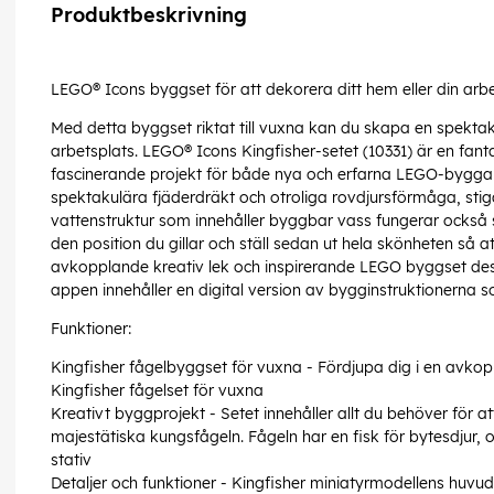
Produktbeskrivning
LEGO® Icons byggset för att dekorera ditt hem eller din arb
Med detta byggset riktat till vuxna kan du skapa en spektaku
arbetsplats. LEGO® Icons Kingfisher-setet (10331) är en fanta
fascinerande projekt för både nya och erfarna LEGO-byggare
spektakulära fjäderdräkt och otroliga rovdjursförmåga, stiga
vattenstruktur som innehåller byggbar vass fungerar också s
den position du gillar och ställ sedan ut hela skönheten så a
avkopplande kreativ lek och inspirerande LEGO byggset desi
appen innehåller en digital version av bygginstruktionerna s
Funktioner:
Kingfisher fågelbyggset för vuxna - Fördjupa dig i en av
Kingfisher fågelset för vuxna
Kreativt byggprojekt - Setet innehåller allt du behöver för
majestätiska kungsfågeln. Fågeln har en fisk för bytesdjur,
stativ
Detaljer och funktioner - Kingfisher miniatyrmodellens huvud 