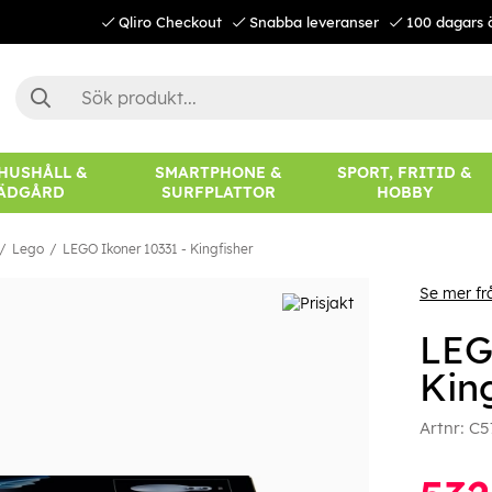
Qliro Checkout
Snabba leveranser
100 dagars 
 HUSHÅLL &
SMARTPHONE &
SPORT, FRITID &
ÄDGÅRD
SURFPLATTOR
HOBBY
Lego
LEGO Ikoner 10331 - Kingfisher
Se mer fr
LEG
Kin
Artnr:
C5