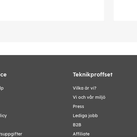
ice
Teknikproffset
lp
Vilka är vi?
Vi och vår miljö
Press
licy
Lediga jobb
B2B
tsuppgifter
Affiliate