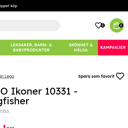
öppet köp
0
0
LEKSAKER, BARN- &
SKÖNHET &
KAMPANJER
BABYPRODUKTER
HÄLSA
ån Lego
Spara som favorit
O Ikoner 10331 -
gfisher
7353