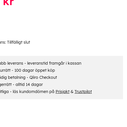
kr
ans:
Tillfälligt slut
bb leverans - leveranstid framgår i kassan
urrätt - 100 dagar öppet köp
dig betalning - Qliro Checkout
errätt - alltid 14 dagar
itliga - läs kundomdömen på
Prisjakt
&
Trustpilot