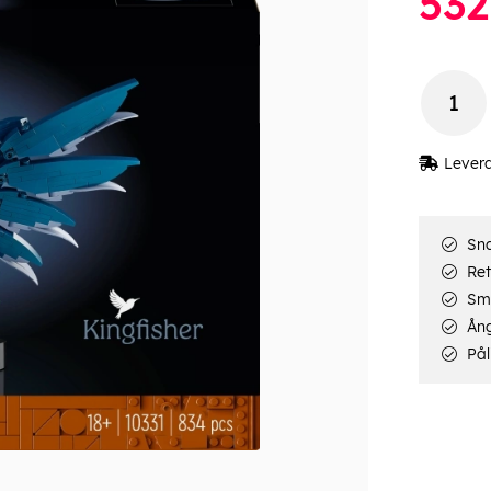
532
Lever
Sna
Ret
Smi
Ång
Pål