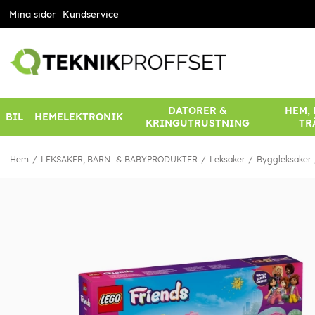
Mina sidor
Kundservice
DATORER &
HEM,
BIL
HEMELEKTRONIK
KRINGUTRUSTNING
TR
Hem
LEKSAKER, BARN- & BABYPRODUKTER
Leksaker
Byggleksaker