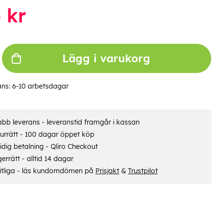
6
kr
Lägg i varukorg
ans:
6-10 arbetsdagar
bb leverans - leveranstid framgår i kassan
urrätt - 100 dagar öppet köp
dig betalning - Qliro Checkout
errätt - alltid 14 dagar
itliga - läs kundomdömen på
Prisjakt
&
Trustpilot