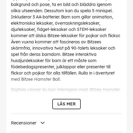
bakgrund och pose, ta en bild och bläddra igenom
olika utseenden. Dessutom kan du spela 5 minispel.
Inkluderar 3 AA-batterier. Barn som gillar animation,
elektroniska leksaker, överraskningsleksaker,
djurleksaker, fidget-leksaker och STEM-leksaker
kommer att älska Bitzee-leksaker för pojkar och flickor.
Även vuxna kommer att fascineras av Bitzees
skärmfria, innovativa twist på 90-talets leksaker och
spel från deras barndom. Bitzee interaktiva
husdjursleksaker för barn är ett måste som
födelsedagspresenter, julklappar eller presenter till
flickor och pojkar för alla tillfällen. Rulla in i äventyret
med Bitzee Hamster Ball.
Digitala vänner du kan interagera med: Bitzee Hamster
Ball reagerar på beröring, rörelse och rullar med ljud
och interaktioner. Hitta 20 vänner som kan följa med din
LÄS MER
hjältehamster på roliga äventyr. Inkluderar 3 AA-
batterier
Interagera och ta hand om: Mata din hjälte-Bitzee-
Recensioner
hamster med godis, klappa dem, träna dem i