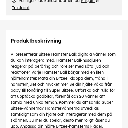
Pålitliga - läs kundomdömen på
Prisjakt
&
Trustpilot
Produktbeskrivning
Vi presenterar Bitzee Hamster Ball: digitala vänner som
du kan interagera med. Hamster Ball-husdjuren
reagerar på beröring och rörelser med söta ljud och
reaktioner. Varje Hamster Ball börjar med en liten
hjältehamster. Mata din Bitzee, klappa dem, träna i
hamsterhjulet och mycket mer. Se din hjälte växa från
baby till tonåring till Super Bitzee. Utforska och rulla för
att upptäcka godbitar, föremål och 20 vänner att
samla med unika teman. Kommer du att samla Super
Bitzee-vännerna? Hamstervännerna utvecklas
samtidigt som din hjälte och interagerar med dem på
skärmen. Ju mer du spelar, desto mer roligt låser du
upp. Anpassa din hjälte Bitzee-hamsterns kläder,