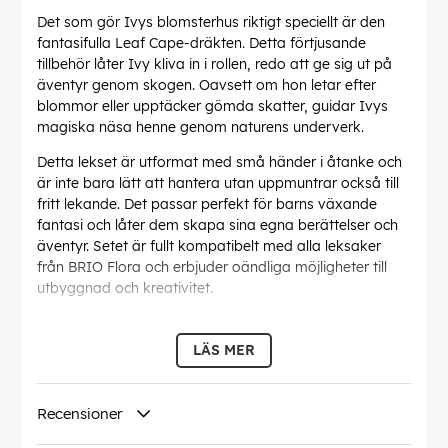
Det som gör Ivys blomsterhus riktigt speciellt är den
fantasifulla Leaf Cape-dräkten. Detta förtjusande
tillbehör låter Ivy kliva in i rollen, redo att ge sig ut på
äventyr genom skogen. Oavsett om hon letar efter
blommor eller upptäcker gömda skatter, guidar Ivys
magiska näsa henne genom naturens underverk.
Detta lekset är utformat med små händer i åtanke och
är inte bara lätt att hantera utan uppmuntrar också till
fritt lekande. Det passar perfekt för barns växande
fantasi och låter dem skapa sina egna berättelser och
äventyr. Setet är fullt kompatibelt med alla leksaker
från BRIO Flora och erbjuder oändliga möjligheter till
utbyggnad och kreativitet.
BRIOs engagemang för kvalitet garanterar att Ivys
blomsterhus är tillverkat med omsorg, vilket gör det till
LÄS MER
ett hållbart och uppskattat tillskott till alla lekrum.
Oavsett om ditt barn leker ensamt eller med vänner
lovar detta lekset timmar av roligt och fantasifullt
Recensioner
lekande.