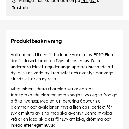
Pålitliga - läs kundomdömen på
Prisjakt
&
Trustpilot
Produktbeskrivning
Välkommen till den förtrollande världen av BRIO Flora,
där fantasin blommar i Ivys blomsterhus. Detta
underbara lekset inbjuder unga upptäcktsresande att
dyka in i en värld av kreativitet och äventyr, där varje
stunds lek är en ny resa.
Mittpunkten i detta charmiga set är en stor,
färgsprakande blomma som speglar Ivys egna frodiga
gröna nyanser. Med en lätt beröring öppnar sig
blomman och avslöjar en mysig liten oas, perfekt för
Ivy att njuta av sina magiska äventyr. Denna mysiga
vrå är en idealisk plats för Ivy att leka, drömma och
inreda efter eget huvud.