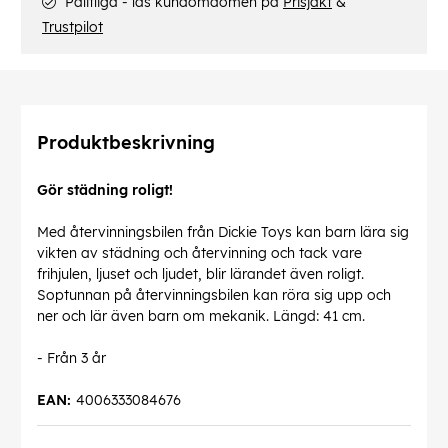
Pålitliga - läs kundomdömen på
Prisjakt
&
Trustpilot
Produktbeskrivning
Gör städning roligt!
Med återvinningsbilen från Dickie Toys kan barn lära sig
vikten av städning och återvinning och tack vare
frihjulen, ljuset och ljudet, blir lärandet även roligt.
Soptunnan på återvinningsbilen kan röra sig upp och
ner och lär även barn om mekanik. Längd: 41 cm.
- Från 3 år
EAN:
4006333084676