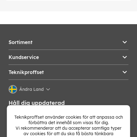
Sortiment
Kundservice
Teknikproffset
Ändra Land
Håll dig uppdaterad
Få de senaste nyheterna, hetaste erbjudandena och
Teknikproffset använder cookies för att anpassa och
bästa tipsen från oss direkt i din mejlkorg. Signa upp på
förbättra det innehåll som visas för dig.
vårt nyhetsbrev!
Vi rekommenderar att du accepterar samtliga typer
av cookies för att du ska få bästa tänkbara