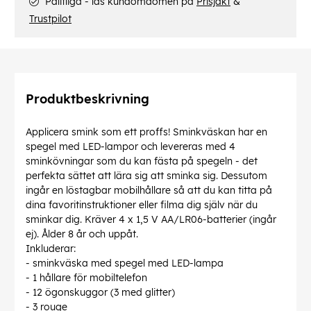
Pålitliga - läs kundomdömen på
Prisjakt
&
Trustpilot
Produktbeskrivning
Applicera smink som ett proffs! Sminkväskan har en
spegel med LED-lampor och levereras med 4
sminkövningar som du kan fästa på spegeln - det
perfekta sättet att lära sig att sminka sig. Dessutom
ingår en löstagbar mobilhållare så att du kan titta på
dina favoritinstruktioner eller filma dig själv när du
sminkar dig. Kräver 4 x 1,5 V AA/LR06-batterier (ingår
ej). Ålder 8 år och uppåt.
Inkluderar:
- sminkväska med spegel med LED-lampa
- 1 hållare för mobiltelefon
- 12 ögonskuggor (3 med glitter)
- 3 rouge