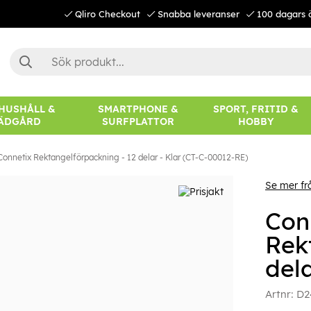
Qliro Checkout
Snabba leveranser
100 dagars 
 HUSHÅLL &
SMARTPHONE &
SPORT, FRITID &
ÄDGÅRD
SURFPLATTOR
HOBBY
Connetix Rektangelförpackning - 12 delar - Klar (CT-C-00012-RE)
Se mer fr
Con
Rek
del
Artnr:
D2