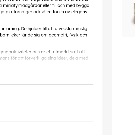
ina miniatyrträdgårdar eller till och med bygga
ga plattorna ger också en touch av elegans
inlärning. De hjälper till att utveckla rumslig
rn leker lär de sig om geometri, fysik och
ruppaktiviteter och är ett utmärkt sätt att
ans för att förverkliga sina idéer, dela med
eller starta en ny, är detta set med klara
edagar, högtider eller andra tillfällen som
 barns kreativitet tar fart!
kt, fel kan förekomma.