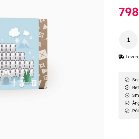
798
Lever
Sna
Ret
Smi
Ång
Pål