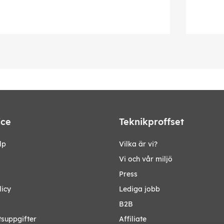
ice
Teknikproffset
lp
Vilka är vi?
Vi och vår miljö
Press
licy
Lediga jobb
B2B
tsuppgifter
Affiliate