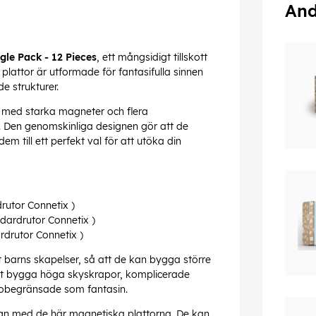
And
gle Pack - 12 Pieces
, ett mångsidigt tillskott
 plattor är utformade för fantasifulla sinnen
e strukturer.
n, med starka magneter och flera
t. Den genomskinliga designen gör att de
m till ett perfekt val för att utöka din
rutor Connetix )
dardrutor Connetix )
rdrutor Connetix )
itt barns skapelser, så att de kan bygga större
tt bygga höga skyskrapor, komplicerade
ka obegränsade som fantasin.
ign med de här magnetiska plattorna. De kan