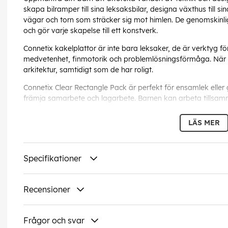
skapa bilramper till sina leksaksbilar, designa växthus till s
vägar och torn som sträcker sig mot himlen. De genomskinli
och gör varje skapelse till ett konstverk.
Connetix kakelplattor är inte bara leksaker, de är verktyg för 
medvetenhet, finmotorik och problemlösningsförmåga. När ba
arkitektur, samtidigt som de har roligt.
Connetix Clear Rectangle Pack är perfekt för ensamlek eller g
främja samarbete och lagarbete. Barnen kan arbeta tillsamm
sig av sina visioner och lära sig att kommunicera effektivt.
LÄS MER
Oavsett om du vill komplettera en befintlig Connetix samling 
rektanglar ett måste. Det är en omtänksam present till födels
kräver lite extra kreativitet.
Specifikationer
Hämta hem Connetix Clear Rectangle Pack idag och se hur ditt
Denna text har översatts automatis
Recensioner
EAN:
0850036293309
Frågor och svar