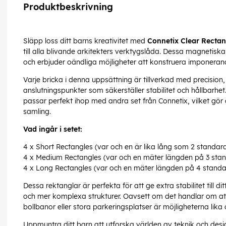
Produktbeskrivning
Släpp loss ditt barns kreativitet med
Connetix Clear Rectan
till alla blivande arkitekters verktygslåda. Dessa magnetiska
och erbjuder oändliga möjligheter att konstruera imponerand
Varje bricka i denna uppsättning är tillverkad med precisio
anslutningspunkter som säkerställer stabilitet och hållbarhe
passar perfekt ihop med andra set från Connetix, vilket gör de
samling.
Vad ingår i setet:
4 x Short Rectangles (var och en är lika lång som 2 standard
4 x Medium Rectangles (var och en mäter längden på 3 stan
4 x Long Rectangles (var och en mäter längden på 4 standa
Dessa rektanglar är perfekta för att ge extra stabilitet till d
och mer komplexa strukturer. Oavsett om det handlar om a
bollbanor eller stora parkeringsplatser är möjligheterna li
Uppmuntra ditt barn att utforska världen av teknik och des