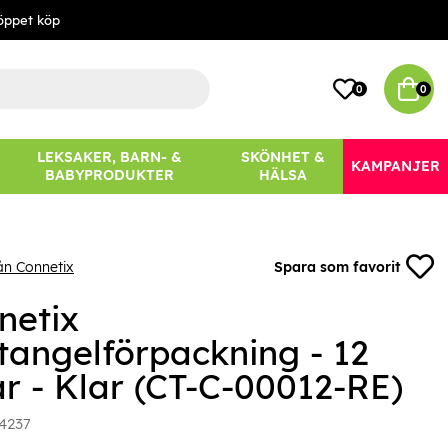
öppet köp
0
0
LEKSAKER, BARN- &
SKÖNHET &
KAMPANJER
BABYPRODUKTER
HÄLSA
ån Connetix
Spara som favorit
netix
tangelförpackning - 12
ar - Klar (CT-C-00012-RE)
4237