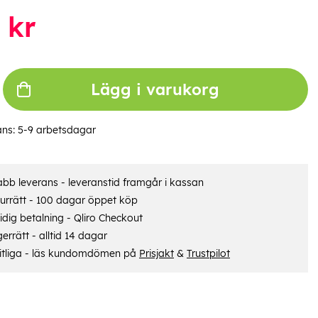
kr
Lägg i varukorg
ans:
5-9 arbetsdagar
bb leverans - leveranstid framgår i kassan
urrätt - 100 dagar öppet köp
dig betalning - Qliro Checkout
errätt - alltid 14 dagar
itliga - läs kundomdömen på
Prisjakt
&
Trustpilot