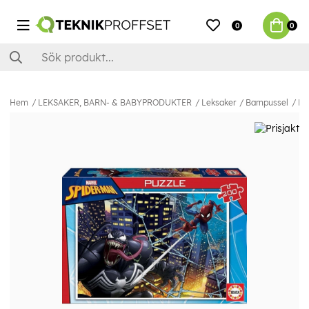
0
0
Hem
LEKSAKER, BARN- & BABYPRODUKTER
Leksaker
Barnpussel
Ed