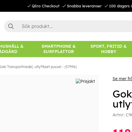
Qliro Checkout
Snabba leveranser
100 dagars 
 HUSHÅLL &
SMARTPHONE &
SPORT, FRITID &
ÄDGÅRD
SURFPLATTOR
HOBBY
Goki Transportmedel, utlyftbart pussel - (57996)
Se mer fr
Gok
utly
Artnr:
C9