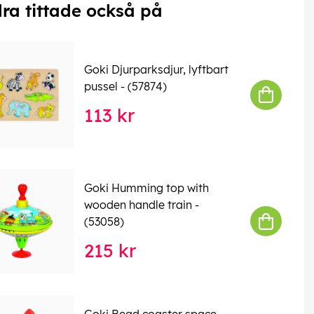
ra tittade också på
Goki Djurparksdjur, lyftbart
pussel - (57874)
113 kr
Goki Humming top with
wooden handle train -
(53058)
215 kr
Goki Bead coaster space