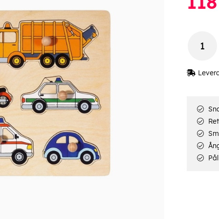
118
Lever
Sna
Ret
Smi
Ång
Pål