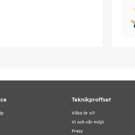
ice
Teknikproffset
lp
Vilka är vi?
Vi och vår miljö
Press