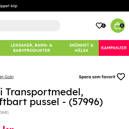
öppet köp
0
0
LEKSAKER, BARN- &
SKÖNHET &
KAMPANJER
BABYPRODUKTER
HÄLSA
ån Goki
Spara som favorit
i Transportmedel,
ftbart pussel - (57996)
0681