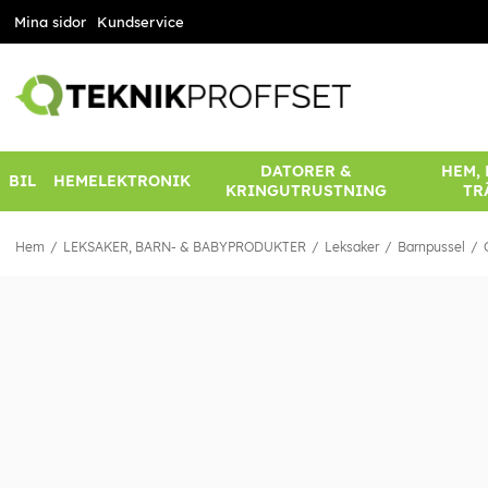
Mina sidor
Kundservice
DATORER &
HEM,
BIL
HEMELEKTRONIK
KRINGUTRUSTNING
TR
Hem
LEKSAKER, BARN- & BABYPRODUKTER
Leksaker
Barnpussel