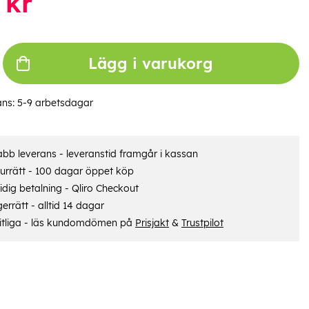
kr
Lägg i varukorg
ans:
5-9 arbetsdagar
bb leverans - leveranstid framgår i kassan
urrätt - 100 dagar öppet köp
dig betalning - Qliro Checkout
errätt - alltid 14 dagar
itliga - läs kundomdömen på
Prisjakt
&
Trustpilot