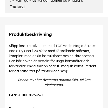
Pålitliga - läs kundomdömen på
Prisjakt
&
Trustpilot
Produktbeskrivning
Släpp loss kreativiteten med TOPModel Magic-Scratch
Book! Dyk ner i 20 sidor med förtrollande mönster,
komplett med enkla instruktioner och en skrappenna.
Den här boken är perfekt för unga konstnärer och
förvandlar enkla skrapningar till magisk konst. Perfekt
för att sätta fart på fantasi och skoj!
Denna text har översatts automatiskt, fel kan
förekomma.
EAN:
4010070693671