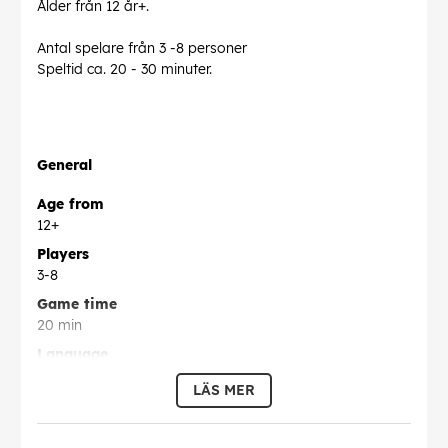
Ålder från 12 år+.
Antal spelare från 3 -8 personer
Speltid ca. 20 - 30 minuter.
General
Age from
12+
Players
3-8
Game time
20 min
Language
Swedish
LÄS MER
Game Category
Adult