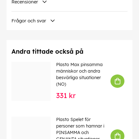
Recensioner
Genre
Kortspel, Party games
Frågor och svar
Packaging info
Packaging size
50 x 130 x 204 mm
Packaging weight
Andra tittade också på
520 g
Plasto Max pinsamma
människor och andra
besvärliga situationer
Denna text har översatts automatiskt, fel kan
(NO)
förekomma.
331 kr
EAN:
7350077660441
Plasto Spelet för
personer som hamnar i
PINSAMMA och