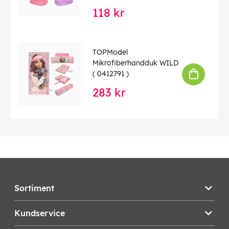
118 kr
TOPModel
Mikrofiberhandduk WILD
( 0412791 )
283 kr
Sortiment
Kundservice