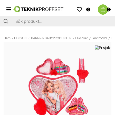
0
0
Hem
LEKSAKER, BARN- & BABYPRODUKTER
Leksaker
Pennfodral
TO