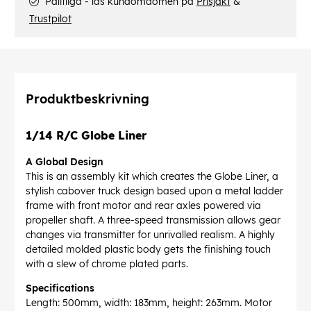
Pålitliga - läs kundomdömen på
Prisjakt
&
Trustpilot
Produktbeskrivning
1/14 R/C Globe Liner
A Global Design
This is an assembly kit which creates the Globe Liner, a
stylish cabover truck design based upon a metal ladder
frame with front motor and rear axles powered via
propeller shaft. A three-speed transmission allows gear
changes via transmitter for unrivalled realism. A highly
detailed molded plastic body gets the finishing touch
with a slew of chrome plated parts.
Specifications
Length: 500mm, width: 183mm, height: 263mm. Motor