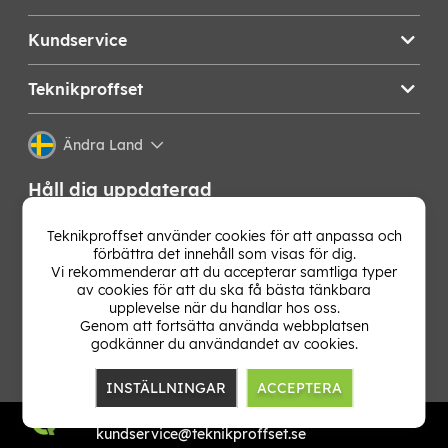
Kundservice
Teknikproffset
Ändra Land
Håll dig uppdaterad
Få de senaste nyheterna, hetaste erbjudandena och
Teknikproffset använder cookies för att anpassa och
bästa tipsen från oss direkt i din mejlkorg. Signa upp på
förbättra det innehåll som visas för dig.
vårt nyhetsbrev!
Vi rekommenderar att du accepterar samtliga typer
av cookies för att du ska få bästa tänkbara
upplevelse när du handlar hos oss.
OK
Genom att fortsätta använda webbplatsen
godkänner du användandet av cookies.
INSTÄLLNINGAR
ACCEPTERA
TP E-commerce Nordic AB
Org.nr: 559386-1841
kundservice@teknikproffset.se