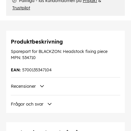
Pålitliga - läs kundomdömen på
Prisjakt
&
Trustpilot
Produktbeskrivning
Sparepart for BLACKZON: Headstock fixing piece
MPN: 534710
EAN:
5700135347104
Recensioner
Frågor och svar