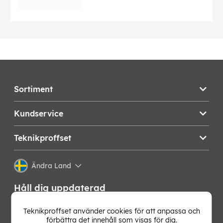
Sortiment
Kundservice
Teknikproffset
Ändra Land
Håll dig uppdaterad
Få de senaste nyheterna, hetaste erbjudandena och
Teknikproffset använder cookies för att anpassa och
bästa tipsen från oss direkt i din mejlkorg. Signa upp på
förbättra det innehåll som visas för dig.