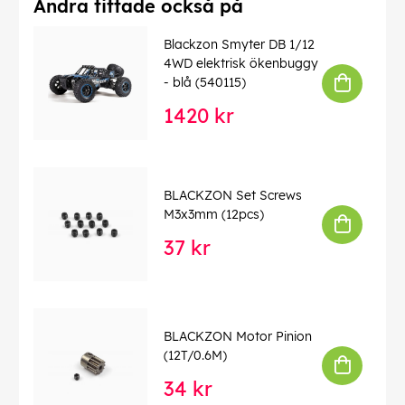
Andra tittade också på
Blackzon Smyter DB 1/12
4WD elektrisk ökenbuggy
- blå (540115)
1420 kr
BLACKZON Set Screws
M3x3mm (12pcs)
37 kr
BLACKZON Motor Pinion
(12T/0.6M)
34 kr